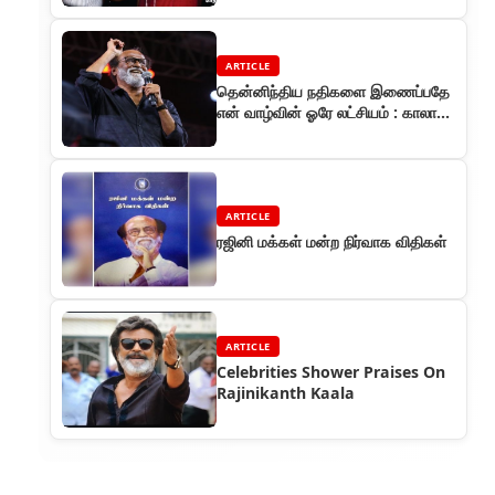
ARTICLE
தென்னிந்திய நதிகளை இணைப்பதே
என் வாழ்வின் ஓரே லட்சியம் : காலா
படவிழாவில் ரஜினி பேச்சு
ARTICLE
ரஜினி மக்கள் மன்ற நிர்வாக விதிகள்
ARTICLE
Celebrities Shower Praises On
Rajinikanth Kaala