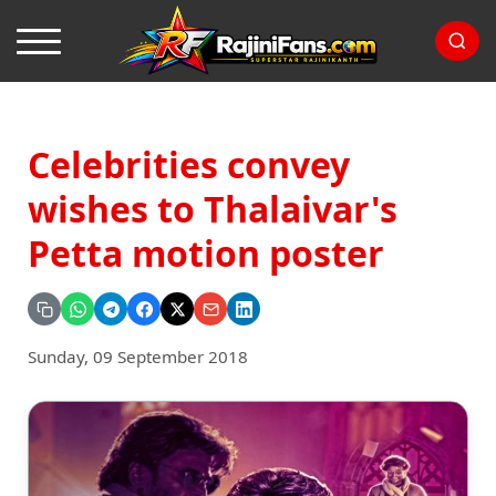
Celebrities convey
wishes to Thalaivar's
Petta motion poster
Sunday, 09 September 2018