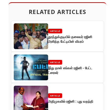
RELATED ARTICLES
ARTICLE
தூத்துக்குடியில் தலைவர் ரஜினி
அளித்த பேட்டியின் விபரம்
ARTICLE
இது தான் எங்கள் ரஜினி - பேட்ட
ட்ரைலர்
ARTICLE
அதிமுகவில் ரஜினி : புது வதந்தி