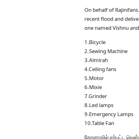
On behalf of Rajinifan
recent flood and deliv
one named Vishnu and h
1.Bicycle
2.Sewing Machine
3.Almirah
4.Ceiling fans
5.Motor
6.Mixie
7.Grinder
8.Led lamps
9.Emergency Lamps
10.Table Fan
கேரளாவில் ஏற்பட்ட வெள்