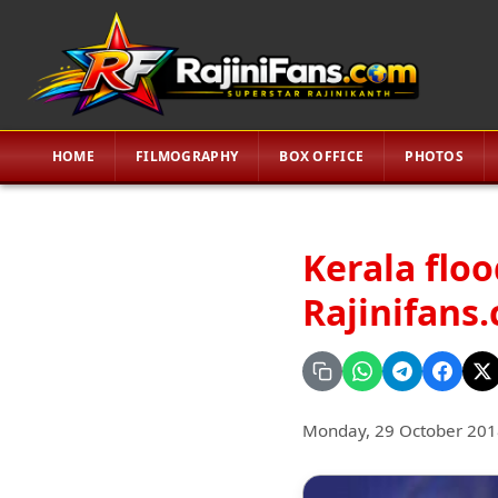
HOME
FILMOGRAPHY
BOX OFFICE
PHOTOS
Kerala floo
Rajinifans
Monday, 29 October 201