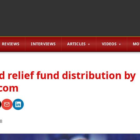
REVIEWS
INTERVIEWS
ARTICLES
VIDEOS
MO
d relief fund distribution by
.com
8