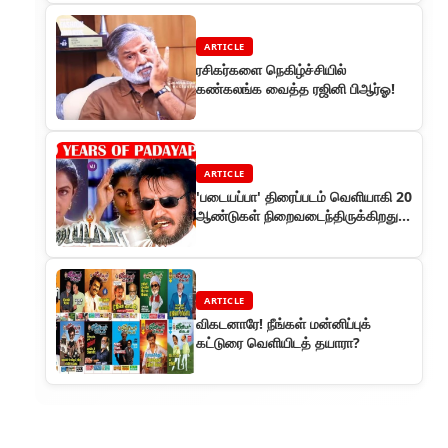
ARTICLE
ரசிகர்களை நெகிழ்ச்சியில்
கண்கலங்க வைத்த ரஜினி பிஆர்ஓ!
ARTICLE
'படையப்பா' திரைப்படம் வெளியாகி 20
ஆண்டுகள் நிறைவடைந்திருக்கிறது.
இப்படம் குறித்த ஒரு ரீவைண்டு!
ARTICLE
விகடனாரே! நீங்கள் மன்னிப்புக்
கட்டுரை வெளியிடத் தயாரா?