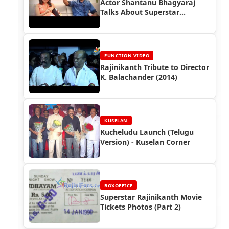
Actor Shantanu Bhagyaraj
Talks About Superstar
Rajinikanth
FUNCTION VIDEO
Rajinikanth Tribute to Director
K. Balachander (2014)
KUSELAN
Kucheludu Launch (Telugu
Version) - Kuselan Corner
BOXOFFICE
Superstar Rajinikanth Movie
Tickets Photos (Part 2)