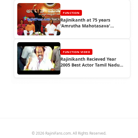
FUNCTION
Rajinikanth at 75 years
'Amrutha Mahotasava'
Kannada Cinema Function
FUNCTION VIDEO
Rajinikanth Recieved Year
2005 Best Actor Tamil Nadu
Award (2007)
© 2026 RajiniFans.com. All Rights Reserved.