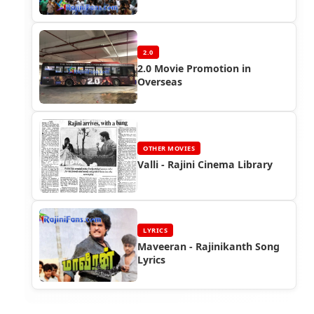
Nadu
2.0
2.0 Movie Promotion in
Overseas
OTHER MOVIES
Valli - Rajini Cinema Library
LYRICS
Maveeran - Rajinikanth Song
Lyrics