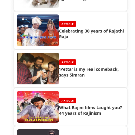
ARTICLE
Celebrating 30 years of Rajathi
Raja
ARTICLE
'Petta' is my real comeback,
says Simran
ARTICLE
What Rajini films taught you?
44 years of Rajinism