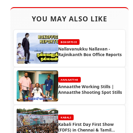
YOU MAY ALSO LIKE
BOXOFFICE
Nallavanukku Nallavan -
Rajinikanth Box Office Reports
ANNAATTHE
Annaatthe Working Stills |
Annaatthe Shooting Spot Stills
KABALI
Kabali First Day First Show
(FDFS) in Chennai & Tamil