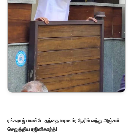
ரங்கராஜ் பாண்டே தந்தை மரணம்; நேரில் வந்து அஞ்சலி
செலுத்திய ரஜினிகாந்த்!