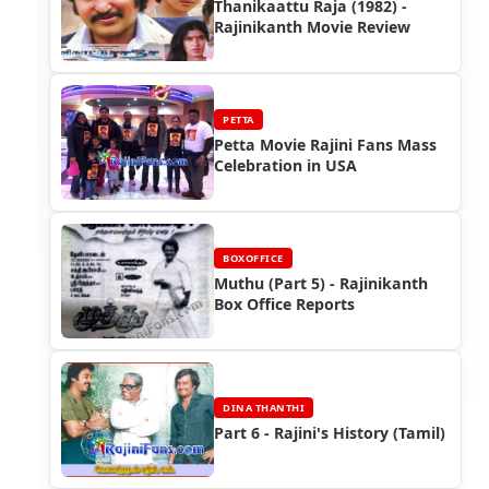
Thanikaattu Raja (1982) -
Rajinikanth Movie Review
PETTA
Petta Movie Rajini Fans Mass
Celebration in USA
BOXOFFICE
Muthu (Part 5) - Rajinikanth
Box Office Reports
DINA THANTHI
Part 6 - Rajini's History (Tamil)