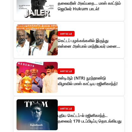
தலைவரின் அலப்பறை… மாஸ் காட்டும்
ஜெயிலர் Hukum பாடல்!
ARTICLE
கெட்டப் பழக்கங்களில் இருந்து
என்னை அன்பால் மாற்றியவர் மனைவி
லதா : ஒய்.ஜி மகேந்திரனின் விழாவில்
ARTICLE
என்டிஆர் (NTR) நூற்றாண்டு
விழாவில் மாஸ் காட்டிய ரஜினிகாந்த்!
ARTICLE
புதிய கெட்டப்-ல் ரஜினிகாந்த்..
தலைவர் 170 படப்பிடிப்பு தொடங்கியது