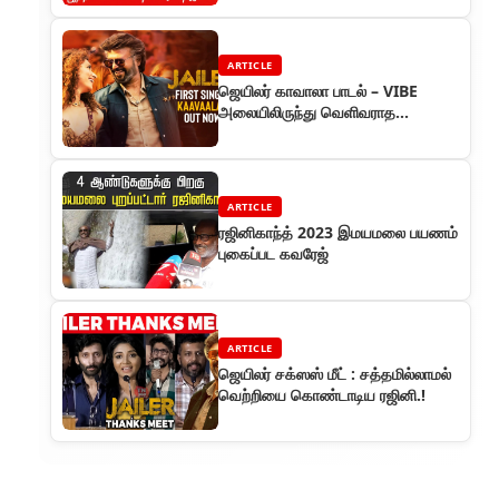
ARTICLE
ஜெயிலர் காவாலா பாடல் – VIBE
அலையிலிருந்து வெளிவராத
ரசிகர்கள்!
ARTICLE
ரஜினிகாந்த் 2023 இமயமலை பயணம்
புகைப்பட கவரேஜ்
ARTICLE
ஜெயிலர் சக்ஸஸ் மீட் : சத்தமில்லாமல்
வெற்றியை கொண்டாடிய ரஜினி.!