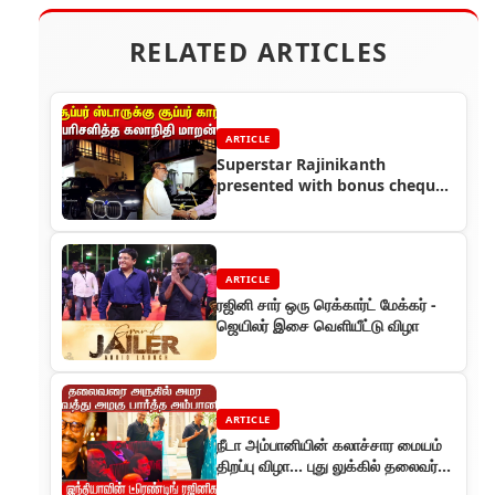
RELATED ARTICLES
ARTICLE
Superstar Rajinikanth
presented with bonus cheque
and BMW car after Jailer
historic success
ARTICLE
ரஜினி சார் ஒரு ரெக்கார்ட் மேக்கர் -
ஜெயிலர் இசை வெளியீட்டு விழா
ARTICLE
நீடா அம்பானியின் கலாச்சார மையம்
திறப்பு விழா... புது லுக்கில் தலைவர்
ரஜினிகாந்த்