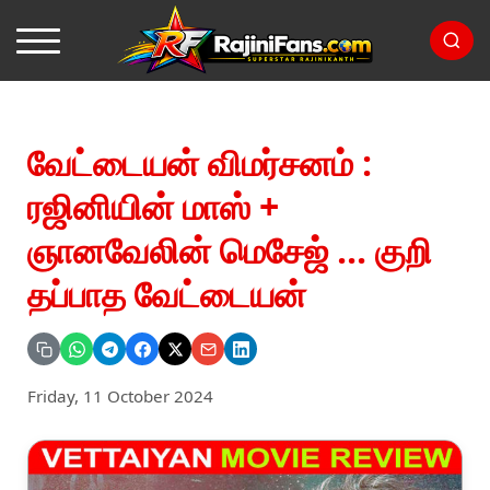
வேட்டையன் விமர்சனம் :
ரஜினியின் மாஸ் +
ஞானவேலின் மெசேஜ் ... குறி
தப்பாத வேட்டையன்
Friday, 11 October 2024