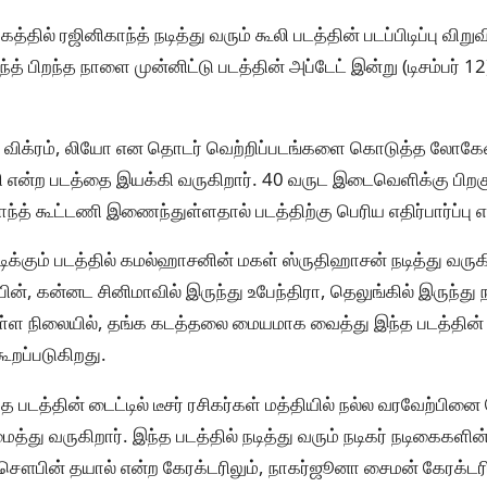
ில் ரஜினிகாந்த் நடித்து வரும் கூலி படத்தின் படப்பிடிப்பு விறு
ந்த் பிறந்த நாளை முன்னிட்டு படத்தின் அப்டேட் இன்று (டிசம்பர் 1
், விக்ரம், லியோ என தொடர் வெற்றிப்படங்களை கொடுத்த லோக
கூலி என்ற படத்தை இயக்கி வருகிறார். 40 வருட இடைவெளிக்கு பிறக
காந்த் கூட்டணி இணைந்துள்ளதால் படத்திற்கு பெரிய எதிர்பார்ப்பு எ
ிக்கும் படத்தில் கமல்ஹாசனின் மகள் ஸ்ருதிஹாசன் நடித்து வரு
ின், கன்னட சினிமாவில் இருந்து உபேந்திரா, தெலுங்கில் இருந்
ள்ள நிலையில், தங்க கடத்தலை மையமாக வைத்து இந்த படத்தின
ூறப்படுகிறது.
 படத்தின் டைட்டில் டீசர் ரசிகர்கள் மத்தியில் நல்ல வரவேற்பினை
்து வருகிறார். இந்த படத்தில் நடித்து வரும் நடிகர் நடிகைகளின
 சௌபின் தயால் என்ற கேரக்டரிலும், நாகர்ஜூனா சைமன் கேரக்டரி