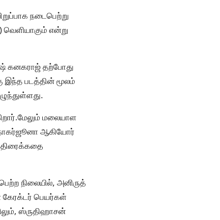
விறுப்பாக நடைபெற்று
2) வெளியாகும் என்று
ேஷ் கனகராஜ் தற்போது
ு இந்த படத்தின் மூலம்
ழுந்துள்ளது.
கிறார்.மேலும் மலையாள
து நாகர்ஜூனா ஆகியோர்
் திரைக்கதை
 பெற்ற நிலையில், அனிருத்
் கேரக்டர் பெயர்கள்
லும், ஸ்ருதிஹாசன்