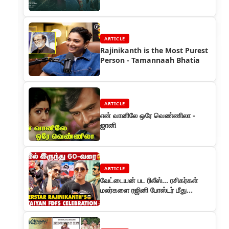
தெறிக்கவிட்ட தலைவர்!
ARTICLE
Rajinikanth is the Most Purest
Person - Tamannaah Bhatia
ARTICLE
என் வானிலே ஒரே வெண்ணிலா -
ஜானி
ARTICLE
வேட்டையன் பட ரிலீஸ்... ரசிகர்கள்
மலர்களை ரஜினி போஸ்டர் மீது
தூவியும், வெடி வெடித்தும்
கொண்டாட்டம்