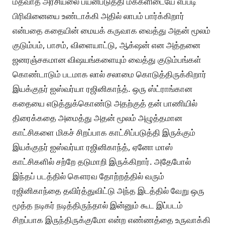
மதவாத அரசியலை பயன்படுத்தி மக்களிடையே எப்படி
பிரிவினையை உண்டாக்கி அதில் லாபம் பார்க்கிறார்
என்பதை கதையின் மையக் கருவாக வைத்து அதன் மூலம்
குடும்பம், பாசம், விளையாட்டு, ஆக்‌ஷன் என அத்தனை
ஜனரஞ்சகமான விஷயங்களையும் வைத்து குடும்பங்கள்
கொண்டாடும் படமாக லால் சலாமை கொடுத்திருக்கிறார்
இயக்குநர் ஐஸ்வர்யா ரஜினிகாந்த். ஒரு ஸ்ட்ராங்கான
கதையை எடுத்துக்கொண்டு அதற்குத் தன் பாணியில்
திரைக்கதை அமைத்து அதன் மூலம் அழுத்தமான
காட்சிகளை மிகச் சிறப்பாக காட்சிப்படுத்தி இருக்கும்
இயக்குநர் ஐஸ்வர்யா ரஜினிகாந்த், ஏனோ மாஸ்
காட்சிகளில் சற்றே தடுமாறி இருக்கிறார். அதேபோல்
இந்தப் படத்தில் கௌரவ தோற்றத்தில் வரும்
ரஜினிகாந்தை தவிர்த்துவிட்டு அந்த இடத்தில் வேறு ஒரு
மூத்த நடிகர் நடித்திருந்தால் இன்னும் கூட இப்படம்
சிறப்பாக இருந்திருக்குமோ என்ற எண்ணத்தை உருவாக்கி