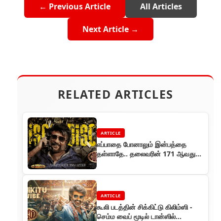
← Previous Article
All Articles
Next Article →
RELATED ARTICLES
ARTICLE
எப்பாதை போனாலும் இன்பத்தை
தள்ளாதே.. தலைவரின் 171 ஆவது
பட டைட்டில் கூலி..
ARTICLE
கூலி படத்தின் சிக்கிட்டு கிலிம்ஸி -
செம்ம வைப் மூடில் டான்ஸில்