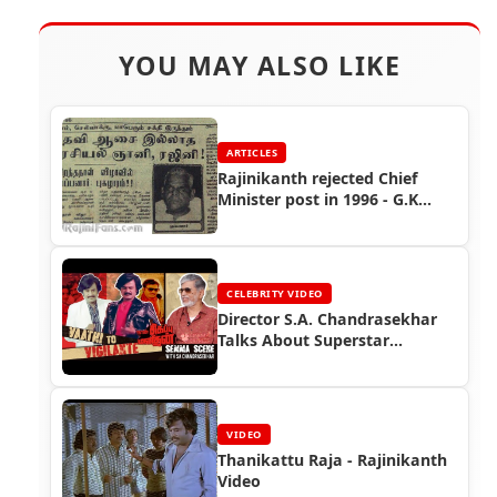
YOU MAY ALSO LIKE
ARTICLES
Rajinikanth rejected Chief
Minister post in 1996 - G.K
Moopanar
CELEBRITY VIDEO
Director S.A. Chandrasekhar
Talks About Superstar
Rajinikanth
VIDEO
Thanikattu Raja - Rajinikanth
Video