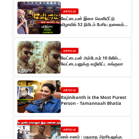
ARTICLE
வேட்டையன் இசை வெளியீட்டு
விழாவில் 52 நிமிடம் பேசிய தலைவர்
ரஜினி
ARTICLE
வேட்டையன் அக்டோபர் 10 ரிலீஸ்...
வேட்டையனுக்கு வழிவிட்ட கங்குவா
ARTICLE
Rajinikanth is the Most Purest
Person - Tamannaah Bhatia
ARTICLE
லால் சலாம் : மதவாத அரசியலுக்கு