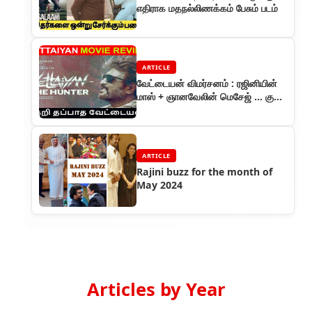
எதிராக மதநல்லிணக்கம் பேசும் படம்
ARTICLE
வேட்டையன் விமர்சனம் : ரஜினியின்
மாஸ் + ஞானவேலின் மெசேஜ் ... குறி
தப்பாத வேட்டையன்
ARTICLE
Rajini buzz for the month of
May 2024
Articles by Year