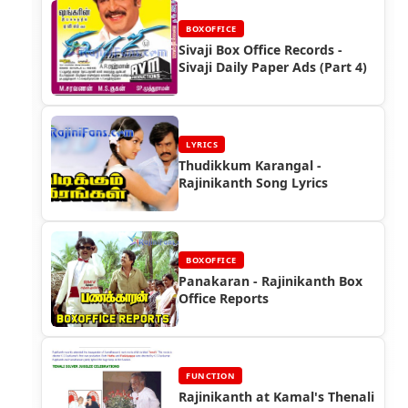
BOXOFFICE
Sivaji Box Office Records -
Sivaji Daily Paper Ads (Part 4)
LYRICS
Thudikkum Karangal -
Rajinikanth Song Lyrics
BOXOFFICE
Panakaran - Rajinikanth Box
Office Reports
FUNCTION
Rajinikanth at Kamal's Thenali