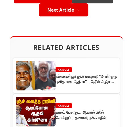
Next Article →
RELATED ARTICLES
ARTICLE
நல்லகண்ணு ஐயா மறைவு: "அவர் ஒரு
புனிதமான ஆத்மா" - நேரில் அஞ்சலி
செலுத்திய சூப்பர் ஸ்டார் ரஜினிகாந்த்!
ARTICLE
காலம் பேசாது… ஆனால் பதில்
சொல்லும் - தலைவர் நச்சு பதில்