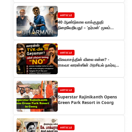
ARTICLE
40 ஆண்டுகால வாக்குறுதி
நிறைவேறியது! – ‘தர்மன்’ மூலம்
இணைந்த ரஜினி & கமல்
ARTICLE
விசுவாசத்தின் விலை என்ன? -
ராகவா லாரன்ஸின் அரசியல் நகர்வும்,
ரஜினி ரசிகர்களின் குமுறலும்
ARTICLE
Superstar Rajinikanth Opens
Green Park Resort in Coorg
ARTICLE