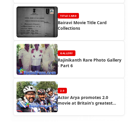
TITLE CARD
Bairavi Movie Title Card
Collections
GALLERY
Rajinikanth Rare Photo Gallery
- Part 6
2.0
Actor Arya promotes 2.0
movie at Britain’s greatest
cycling event