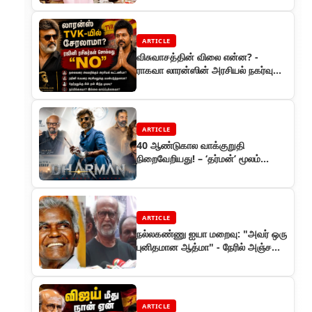
ARTICLE
விசுவாசத்தின் விலை என்ன? -
ராகவா லாரன்ஸின் அரசியல் நகர்வும்,
ரஜினி ரசிகர்களின் குமுறலும்
ARTICLE
40 ஆண்டுகால வாக்குறுதி
நிறைவேறியது! – ‘தர்மன்’ மூலம்
இணைந்த ரஜினி & கமல்
ARTICLE
நல்லகண்ணு ஐயா மறைவு: "அவர் ஒரு
புனிதமான ஆத்மா" - நேரில் அஞ்சலி
செலுத்திய சூப்பர் ஸ்டார் ரஜினிகாந்த்!
ARTICLE