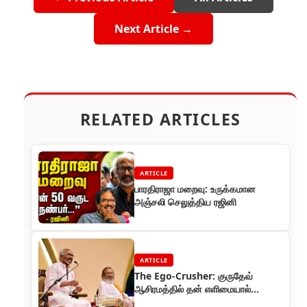
Next Article →
RELATED ARTICLES
ARTICLE
பாரதிராஜா மறைவு: உருக்கமான
அஞ்சலி செலுத்திய ரஜினி
ARTICLE
The Ego-Crusher: குருதேவ்
ஆசிரமத்தில் தன் எளிமையால்
வியக்க வைத்த தலைவர்!