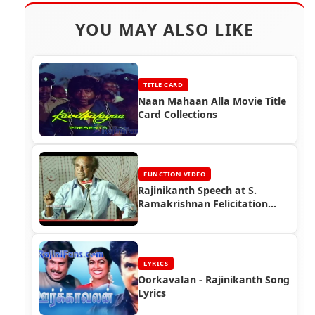
YOU MAY ALSO LIKE
TITLE CARD
Naan Mahaan Alla Movie Title
Card Collections
FUNCTION VIDEO
Rajinikanth Speech at S.
Ramakrishnan Felicitation
Function (2012)
LYRICS
Oorkavalan - Rajinikanth Song
Lyrics