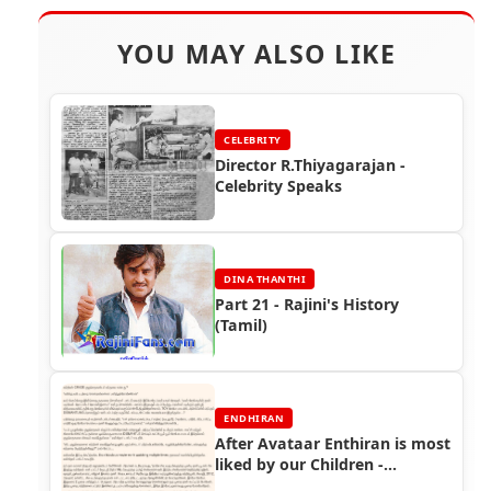
YOU MAY ALSO LIKE
CELEBRITY
Director R.Thiyagarajan -
Celebrity Speaks
DINA THANTHI
Part 21 - Rajini's History
(Tamil)
ENDHIRAN
After Avataar Enthiran is most
liked by our Children -
Endhiran Boxoffice