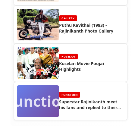
GALLERY
Puthu Kavithai (1983) -
Rajinikanth Photo Gallery
KUSELAN
Kuselan Movie Poojai
Highlights
Function
FUNCTION
Superstar Rajinikanth meet
his fans and replied to their
questions (2008) - Function