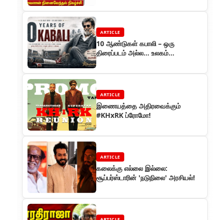
ARTICLE
10 ஆண்டுகள் கபாலி – ஒரு
திரைப்படம் அல்ல... உலகம்
கொண்டாடிய தலைவரின் திருவிழா!
ARTICLE
இணையத்தை அதிரவைக்கும்
#KHxRK ப்ரோமோ!
ARTICLE
கலைக்கு எல்லை இல்லை:
சூப்பர்ஸ்டாரின் 'நடுநிலை' அரசியல்!
ARTICLE