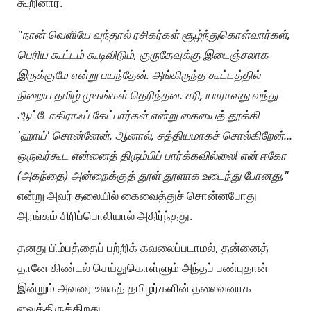
கூறினார்.
"நான் வெளியே வந்தால் ரசிகர்கள் சூழ்ந்துகொள்வார்கள்,
பெரிய கூட்டம் கூடிவிடும், குருதேவுக்கு இடைஞ்சலாக
இருக்குமே என்று பயந்தேன். அங்கிருந்த கூட்டத்தில்
நிறைய தமிழ் முகங்கள் தெரிந்தன. சரி, யாராவது வந்து
ஆட்டோகிராஃப் கேட்பார்கள் என்று கையைத் தூக்கி
'ஹாய்' சொன்னேன். ஆனால், சத்தியமாகச் சொல்கிறேன்...
ஒருவர்கூட என்னைத் திரும்பிப் பார்க்கவில்லை! என் ஈகோ
(அகந்தை) அன்றைக்குத் தூள் தூளாக உடைந்து போனது,"
என்று அவர் தலையில் கைவைத்துச் சொன்னபோது
அரங்கம் சிரிப்பொலியால் அதிர்ந்தது.
தனது பிம்பத்தைப் பற்றிக் கவலைப்படாமல், தன்னைத்
தானே கிண்டல் செய்துகொள்ளும் அந்தப் பண்புதான்
இன்றும் அவரை உலகத் தமிழர்களின் தலைவனாக
வைத்திருக்கிறது.