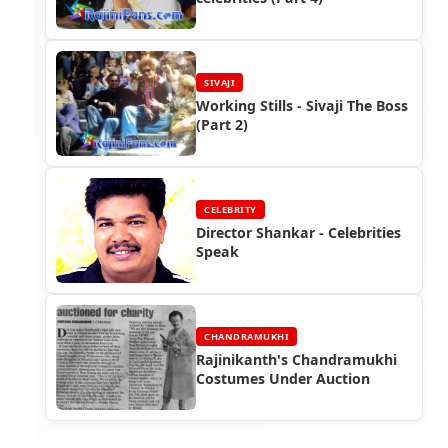
SIVAJI
Working Stills - Sivaji The Boss
(Part 2)
CELEBRITY
Director Shankar - Celebrities
Speak
CHANDRAMUKHI
Rajinikanth's Chandramukhi
Costumes Under Auction