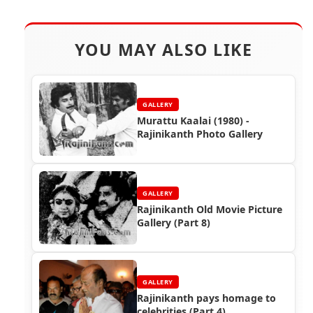
YOU MAY ALSO LIKE
GALLERY
Murattu Kaalai (1980) -
Rajinikanth Photo Gallery
GALLERY
Rajinikanth Old Movie Picture
Gallery (Part 8)
GALLERY
Rajinikanth pays homage to
celebrities (Part 4)