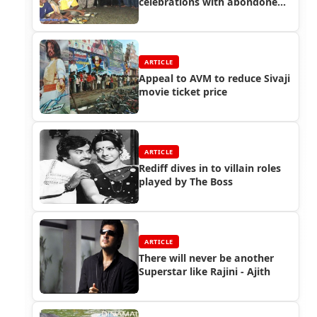
celebrations with abondoned
street kids!!
ARTICLE
Appeal to AVM to reduce Sivaji
movie ticket price
ARTICLE
Rediff dives in to villain roles
played by The Boss
ARTICLE
There will never be another
Superstar like Rajini - Ajith