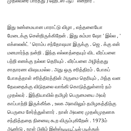
முதல்வரை பார்த்து ) ஹேட்ஸ் ஆப் ' என்றார் .
இது உண்மையான பாராட்டு விழா , எத்தளையோ
மேடைக்கு சென்றிருக்கிறேன் . இது சும்மா ஷோ ' இல்ல , '
எக்ஸலன்ட் ' ரொம்ப சந்தோஷமா இருக்கு . ஜெ . க்கு என்
மனமார்ந்த நன்றி . இந்த எல்லாத்தையும் விட வீரப்பளை
பற்றி எனக்கு நல்லா தெரியும் . வீரப்பளை அழித்தது
சாதாரண விஷயமல்ல . அது ஒரு சரித்திரம் . போகப்
போகத்தாள் சரித்திரத்தின் அருமை தெரியும் , அந்த வன
தேவதைக்கு விடுதலை வாங்கி கொடுத்துள்ளார் நம்
முதல்வர் . இந்தியாவில் தமிழர் பெருமையை அவர்
காப்பாற்றி இருக்கீங்க , உலக அளவிலும் தமிழகத்திற்கு
பெருமை சேர்த்துள்ளார் . நான் அவரை முதன்முதலாக
சந்தித்ததை நினைவு கூற விரும்புகிறேன் . 1973ம்
ஆண்டு , நாள் பிலிம் இன்ஸ்டிடியூட்டில் படித்துக்