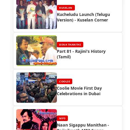
KUSELAN
Kucheludu Launch (Telugu
Version) - Kuselan Corner
DINA THANTHI
Part 81 - Rajini's History
(Tamil)
COOLIE
Coolie Movie First Day
Celebrations in Dubai
MP3
Naan Sigappu Manithan -