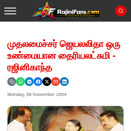
முதலமைச்சர் ஜெயலலிதா ஒரு
உண்மையான தைரியலட்சுமி -
ரஜினிகாந்த
Monday, 08 November 2004