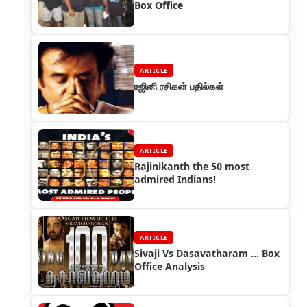
Box Office
ARTICLE
ரஜினி ரசிகன் பதில்கள்
ARTICLE
Rajinikanth the 50 most
admired Indians!
ARTICLE
Sivaji Vs Dasavatharam ... Box
Office Analysis