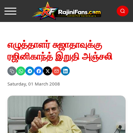
எழுத்தாளர் சுஜாதாவுக்கு
ரஜினிகாந்த் இறுதி அஞ்சலி
Saturday, 01 March 2008