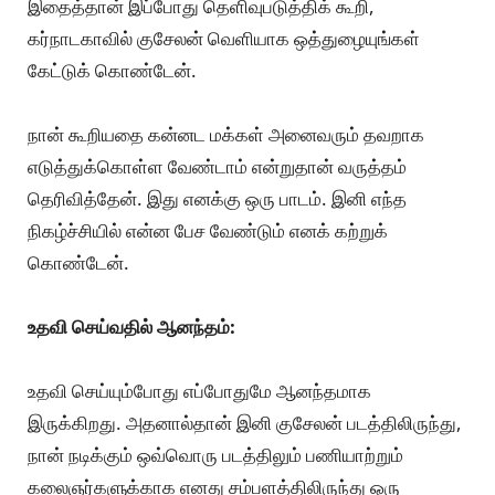
இதைத்தான் இப்போது தெளிவுபடுத்திக் கூறி,
கர்நாடகாவில் குசேலன் வெளியாக ஒத்துழையுங்கள்
கேட்டுக் கொண்டேன்.
நான் கூறியதை கன்னட மக்கள் அனைவரும் தவறாக
எடுத்துக்கொள்ள வேண்டாம் என்றுதான் வருத்தம்
தெரிவித்தேன். இது எனக்கு ஒரு பாடம். இனி எந்த
நிகழ்ச்சியில் என்ன பேச வேண்டும் எனக் கற்றுக்
கொண்டேன்.
உதவி செய்வதில் ஆனந்தம்:
உதவி செய்யும்போது எப்போதுமே ஆனந்தமாக
இருக்கிறது. அதனால்தான் இனி குசேலன் படத்திலிருந்து,
நான் நடிக்கும் ஒவ்வொரு படத்திலும் பணியாற்றும்
கலைஞர்களுக்காக எனது சம்பளத்திலிருந்து ஒரு