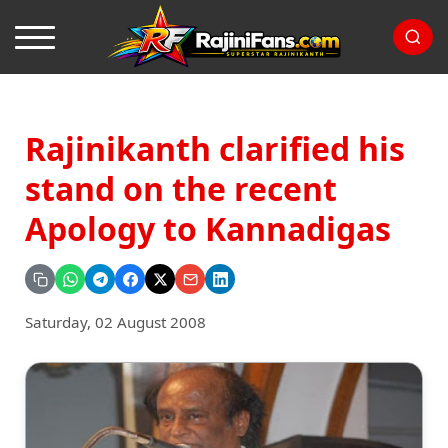
Rajinikanth clarified his
stand on the recent
Apology to Kannadigas
Saturday, 02 August 2008