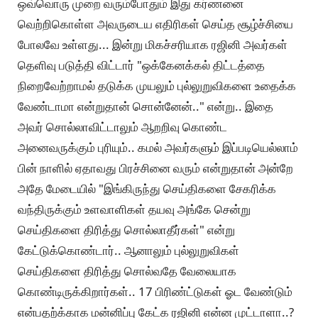
ஒவ்வொரு முறை வரும்போதும் இது கர்ணனை
வெற்றிகொள்ள அவருடைய எதிரிகள் செய்த சூழ்ச்சியை
போலவே உள்ளது... இன்று மிகச்சரியாக ரஜினி அவர்கள்
தெளிவு படுத்தி விட்டார் "ஒக்கேனக்கல் திட்டத்தை
நிறைவேற்றாமல் தடுக்க முயலும் புல்லுறுவிகளை உதைக்க
வேண்டாமா என்றுதான் சொன்னேன்.." என்று.. இதை
அவர் சொல்லாவிட்டாலும் ஆறறிவு கொண்ட
அனைவருக்கும் புரியும்.. கமல் அவர்களும் இப்படியெல்லாம்
பின் நாளில் ஏதாவது பிரச்சினை வரும் என்றுதான் அன்றே
அதே மேடையில் "இங்கிருந்து செய்திகளை சேகரிக்க
வந்திருக்கும் உளவாளிகள் தயவு அங்கே சென்று
செய்திகளை திரித்து சொல்லாதீர்கள்" என்று
கேட்டுக்கொண்டார்.. ஆனாலும் புல்லுறுவிகள்
செய்திகளை திரித்து சொல்வதே வேலையாக
கொண்டிருக்கிறார்கள்.. 17 பிரிண்ட்டுகள் ஓட வேண்டும்
என்பதற்க்காக மன்னிப்பு கேட்க ரஜினி என்ன முட்டாளா..?