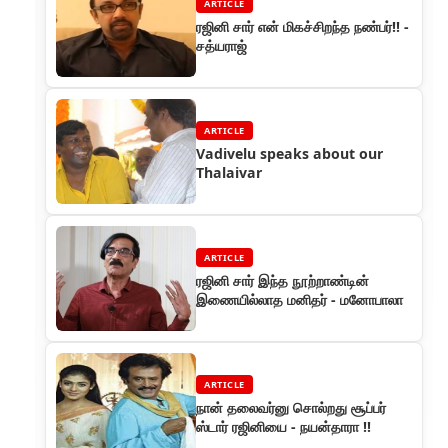
ARTICLE
ரஜினி சார் என் மிகச்சிறந்த நண்பர்!! -
சத்யராஜ்
ARTICLE
Vadivelu speaks about our
Thalaivar
ARTICLE
ரஜினி சார் இந்த நூற்றாண்டின்
இணையில்லாத மனிதர் - மனோபாலா
ARTICLE
நான் தலைவர்னு சொல்றது சூப்பர்
ஸ்டார் ரஜினியை - நயன்தாரா !!