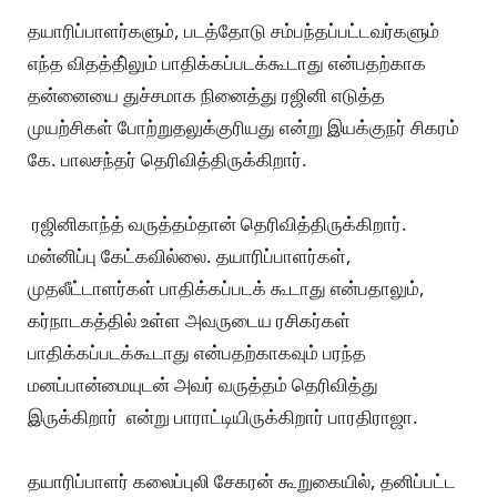
தயாரிப்பாளர்களும், படத்தோடு சம்பந்தப்பட்டவர்களும்
எந்த விதத்தி்லும் பாதிக்கப்படக்கூடாது என்பதற்காக
தன்னையை துச்சமாக நினைத்து ரஜினி எடுத்த
முயற்சிகள் போற்றுதலுக்குரியது என்று இயக்குநர் சிகரம்
கே. பாலசந்தர் தெரிவித்திருக்கிறார்.
ரஜினிகாந்த் வருத்தம்தான் தெரிவித்திருக்கிறார்.
மன்னிப்பு கேட்கவில்லை. தயாரிப்பாளர்கள்,
முதலீட்டாளர்கள் பாதிக்கப்படக் கூடாது என்பதாலும்,
கர்நாடகத்தில் உள்ள அவருடைய ரசிகர்கள்
பாதிக்கப்படக்கூடாது என்பதற்காகவும் பரந்த
மனப்பான்மையுடன் அவர் வருத்தம் தெரிவித்து
இருக்கிறார் என்று பாராட்டியிருக்கிறார் பாரதிராஜா.
தயாரிப்பாளர் கலைப்புலி சேகரன் கூறுகையில், தனிப்பட்ட