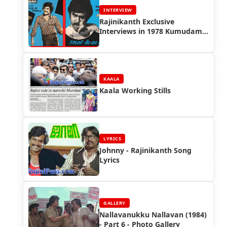
INTERVIEW
Rajinikanth Exclusive
Interviews in 1978 Kumudam
Magazine
KAALA
Kaala Working Stills
LYRICS
Johnny - Rajinikanth Song
Lyrics
GALLERY
Nallavanukku Nallavan (1984)
- Part 6 - Photo Gallery