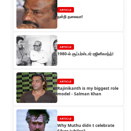
ARTICLE
நன்றி தலைவா!
ARTICLE
1980-ல் சூப்பர்ஸ்டார் ரஜினிகாந்த்!
ARTICLE
Rajinikanth is my biggest role
model - Salman Khan
ARTICLE
Why Muthu didn t celebrate
Silver Jubilee?