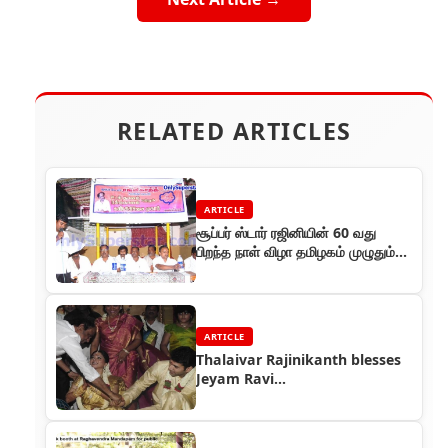
RELATED ARTICLES
ARTICLE
சூப்பர் ஸ்டார் ரஜினியின் 60 வது
பிறந்த நாள் விழா தமிழகம் முழுதும்
விமரிசையாக கொண்டாடப்பட்டது
ARTICLE
Thalaivar Rajinikanth blesses
Jeyam Ravi...