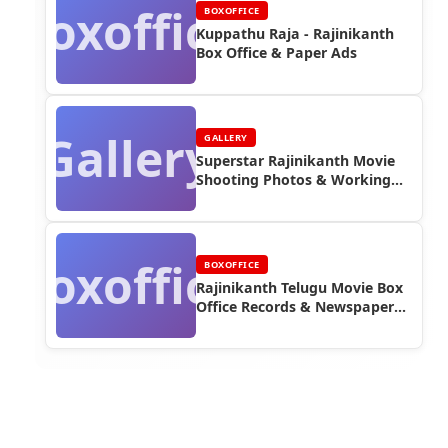
Boxoffice
BOXOFFICE
Kuppathu Raja - Rajinikanth
Box Office & Paper Ads
Gallery
GALLERY
Superstar Rajinikanth Movie
Shooting Photos & Working
Stills (Part 12)
Boxoffice
BOXOFFICE
Rajinikanth Telugu Movie Box
Office Records & Newspaper
Advertisements