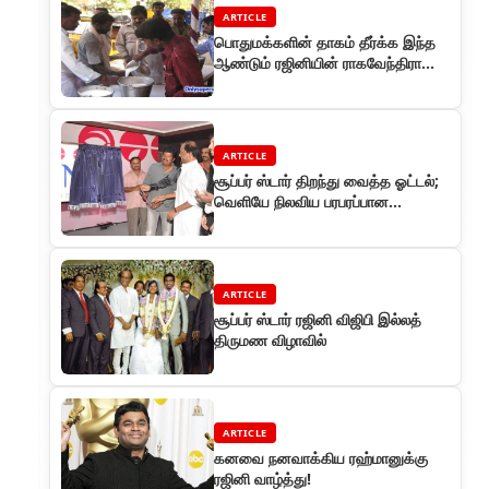
ARTICLE
பொதுமக்களின் தாகம் தீர்க்க இந்த
ஆண்டும் ரஜினியின் ராகவேந்திரா
மண்டபத்தில் மோர் பந்தல்!!
ARTICLE
சூப்பர் ஸ்டார் திறந்து வைத்த ஓட்டல்;
வெளியே நிலவிய பரபரப்பான
சூழ்நிலை!
ARTICLE
சூப்பர் ஸ்டார் ரஜினி விஜிபி இல்லத்
திருமண விழாவில்
ARTICLE
கனவை நனவாக்கிய ரஹ்மானுக்கு
ரஜினி வாழ்த்து!