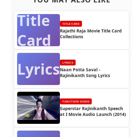
Title
TITLE CARD
Rajathi Raja Movie Title Card
Card
Collections
Lyrics
LYRICS
Naan Potta Saval -
Rajinikanth Song Lyrics
FUNCTION VIDEO
Superstar Rajinikanth Speech
at I Movie Audio Launch (2014)