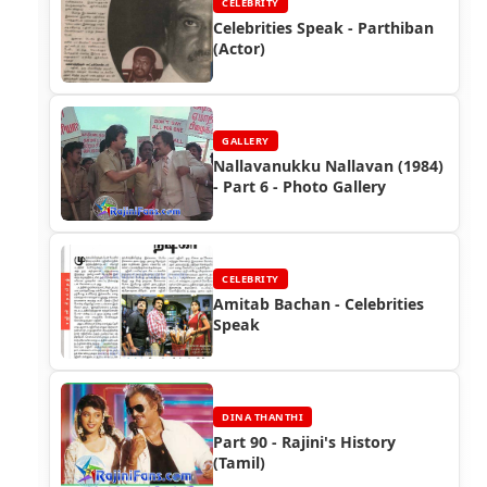
CELEBRITY
Celebrities Speak - Parthiban
(Actor)
GALLERY
Nallavanukku Nallavan (1984)
- Part 6 - Photo Gallery
CELEBRITY
Amitab Bachan - Celebrities
Speak
DINA THANTHI
Part 90 - Rajini's History
(Tamil)