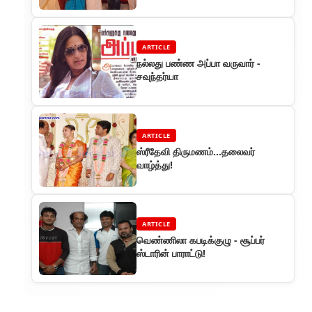
கலந்து கொண்டு பேசினார்
ARTICLE
நல்லது பண்ண அப்பா வருவார் -
சவுந்தர்யா
ARTICLE
ஸ்ரீதேவி திருமணம்...தலைவர்
வாழ்த்து!
ARTICLE
வெண்ணிலா கபடிக்குழு - சூப்பர்
ஸ்டாரின் பாராட்டு!