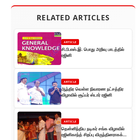
RELATED ARTICLES
ARTICLE
சி.பி.எஸ்.இ. பொது அறிவு பாடத்தில்
ரஜினி
ARTICLE
ஆந்திர வெள்ள நிவாரண நட்சத்திர
விழாவில் சூப்பர் ஸ்டார் ரஜினி
ARTICLE
தென்னிந்திய நடிகர் சங்க விழாவில்
ரஜினிகாந்த் சிறப்பு விருந்தினராகக்