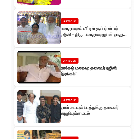
ARTICLE
பாலகுமாரன் வீட்டில் சூப்பர் ஸ்டார்
ரஜினி - திரு. பாலகுமாரனுடன் நமது
சந்திப்பு
ARTICLE
நாகேஷ் மறைவு: தலைவர் ரஜினி
இரங்கல்!
ARTICLE
நான் கடவுள் படத்துக்கு தலைவர்
எழுதியுள்ள மடல்