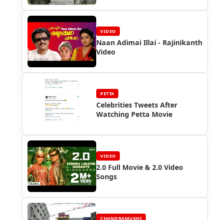
VIDEO
Naan Adimai Illai - Rajinikanth
Video
PETTA
Celebrities Tweets After
Watching Petta Movie
VIDEO
2.0 Full Movie & 2.0 Video
Songs
CHANDRAMUKHI