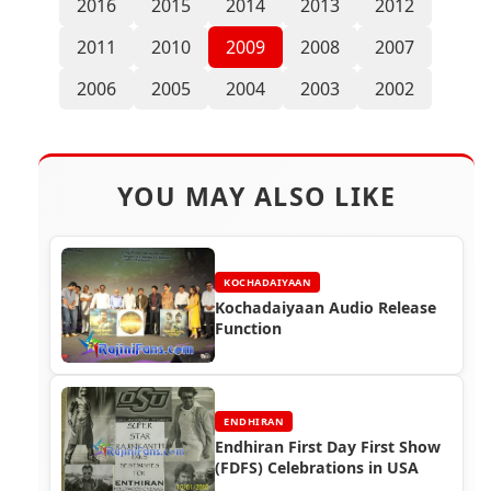
2016
2015
2014
2013
2012
2011
2010
2009
2008
2007
2006
2005
2004
2003
2002
YOU MAY ALSO LIKE
KOCHADAIYAAN
Kochadaiyaan Audio Release
Function
ENDHIRAN
Endhiran First Day First Show
(FDFS) Celebrations in USA