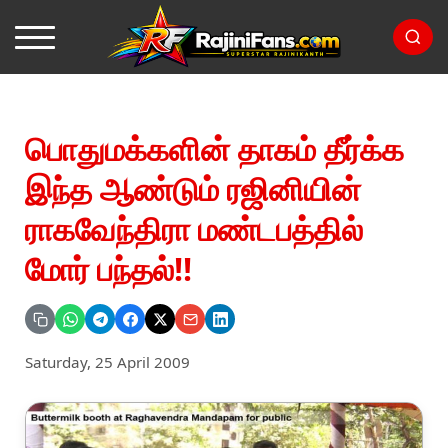
பொதுமக்களின் தாகம் தீர்க்க
இந்த ஆண்டும் ரஜினியின்
ராகவேந்திரா மண்டபத்தில்
மோர் பந்தல்!!
Saturday, 25 April 2009