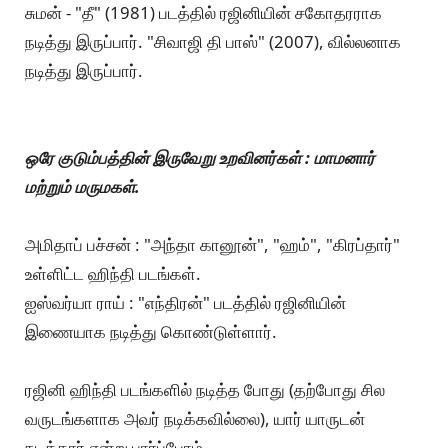
சுமன் - "தீ" (1981) படத்தில் ரஜினியின் சகோதரராக
நடித்து இருப்பார். "சிவாஜி தி பாஸ்" (2007), வில்லனாக
நடித்து இருப்பார்.
ஒரே குடும்பத்தின் இருவேறு உறவினர்கள் : மாமனார்
மற்றும் மருமகள்.
அமிதாப் பச்சன் : "அந்தா கானூன்", "ஹம்", "கிரப்தார்"
உள்ளிட்ட ஹிந்தி படங்கள்.
ஐஸ்வர்யா ராய் : "எந்திரன்" படத்தில் ரஜினியின்
இணையாக நடித்து கொண்டுள்ளார்.
ரஜினி ஹிந்தி படங்களில் நடித்த போது (தற்போது சில
வருடங்களாக அவர் நடிக்கவில்லை), யார் யாருடன்
நடித்தார் என்று பார்ப்போம்.