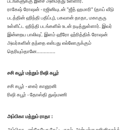
படங்களுக்கு இசை அமைத்து உள்ளார்.
ராகேஷ் ரோஷன் - ரஜினியுடன் "ஜீத் ஹமாரி" (தாய் வீடு
படத்தின் ஹிந்தி பதிப்பு), பகவான் தாதா, மகாகுரு
உள்ளிட்ட ஹிந்தி படங்களில் உடன் நடித்துள்ளார். இவர்
இன்றைய பாலிவுட் இளம் ஹீரோ ஹ்ரித்திக் ரோஷன்
அவர்களின் தந்தை என்பது எல்லோருக்கும்
தெரியும்தானே.............
சசி கபூர் மற்றும் ரிஷி கபூர்
சசி கபூர் - கைர் கானூனி
ரிஷி கபூர் - தோஸ்தி துஷ்மணி
அம்பிகா மற்றும் ராதா :
அம்பிகா - எங்கேயோ கேட்ட குரல், அன்புள்ள ரஜினிகாந்த்,