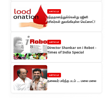
ARTICLE
ரத்ததானத்துக்கென்று ரஜினி
ரசிகர்கள் துவங்கியுள்ள வெப்சைட்!
ARTICLE
Director Shankar on i Robot -
Times of India Special
ARTICLE
தலைவர் பார்த்த படம் ... மலை மலை