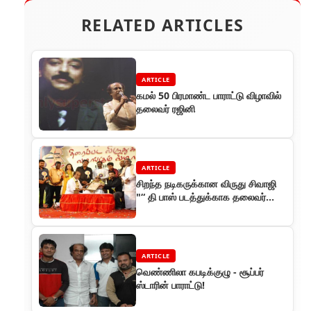
RELATED ARTICLES
ARTICLE
கமல் 50 பிரமாண்ட பாராட்டு விழாவில்
தலைவர் ரஜினி
ARTICLE
சிறந்த நடிகருக்கான விருது சிவாஜி
"“ தி பாஸ் படத்துக்காக தலைவர்
ரஜினிக்கு விருது
ARTICLE
வெண்ணிலா கபடிக்குழு - சூப்பர்
ஸ்டாரின் பாராட்டு!