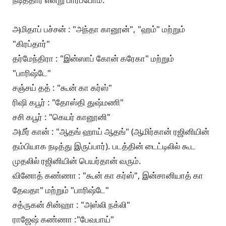
அமிதாப் பச்சன் : "அந்தா கானூன்", "ஹம்" மற்றும்
"கிரப்தார்"
தர்மேந்திரா : "இன்ஸாப் கோன் கரேகா" மற்றும்
"பாரிஷ்டே"
சஞ்சய் தத் : "கூன் கா கர்ஸ்"
ரிஷி கபூர் : "தோஸ்தி துஷ்மணி"
சசி கபூர் : "கெயர் கானூனி"
அமீர் கான் : "ஆதங் ஹாய் ஆதங்" (ஆமிர்கான் ரஜினியின்
தம்பியாக நடித்து இருப்பார்). படத்தின் டைட்டிலில் கூட
முதலில் ரஜினியின் பெயர்தான் வரும்.
வினோத் கண்ணா : "கூன் கா கர்ஸ்", இன்சானியாத் கா
தேவதா" மற்றும் "பாரிஷ்டே"
சத்ருகன் சின்ஹா : "அஸ்லி நக்லி"
ராஜேஷ் கண்ணா :"பேவபாய்"