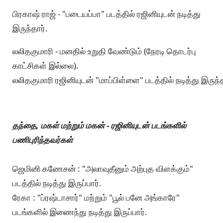
பிரகாஷ் ராஜ் - "படையப்பா" படத்தில் ரஜினியுடன் நடித்து
இருந்தார்.
லலிதகுமாரி - மனதில் உறுதி வேண்டும் (நேரடி தொடர்பு
காட்சிகள் இல்லை).
ல‌லித‌குமாரி ர‌ஜினியுட‌ன் "மாப்பிள்ளை" பட‌த்தில் ந‌டித்து இருந்
தந்தை, மகள் மற்றும் மகன் - ரஜினியுடன் படங்களில்
பணிபுரிந்தவர்கள்
ஜெமினி கணேசன் : "அலாவுதீனும் அற்புத விளக்கும்"
படத்தில் நடித்து இருப்பார்.
ரேகா : "ப்ரஷ்டாசார்" மற்றும் "பூல் பனே அங்காரே"
படங்களில் இணைந்து நடித்து இருப்பார்.