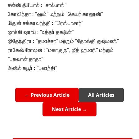
சன்னி தியோல் : "சால்பாஸ்"
கோவிந்தா : "ஹம்" மற்றும் "கெயர் கானூனி"
மிதுன் சக்கரவர்த்தி : "பிரஸ்டாசார்"
ஜாக்கி ஷராப் : "உத்தர் தக்ஷின்"
ஜிதேந்திரா : "தமாச்சா" மற்றும் "தோஸ்தி துஷ்மணி"
ராகேஷ் ரோஷன் : "மகாகுரு", ஜீத் ஹமாரி" மற்றும்
"பகவான் தாதா"
அனில் கபூர் : "புலாந்தி"
← Previous Article
All Articles
Next Article →