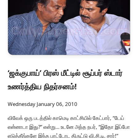
‘ஜக்குபாய்’ பிரஸ் மீட்டில் சூப்பர் ஸ்டார்
உணர்த்திய நிதர்சனம்!
Wednesday January 06, 2010
விவேக் ஒரு படத்தில் காமெடி காட்சியில் கேட்பார், “டேய்
என்னாடா இது?” என்று… உடனே அந்த நபர், “இதோ இப்போ
எடுத்தீங்களே இந்த பாட்டோட திருட்டு வி.சி.டி. சார்!”