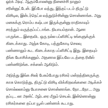
ஒர்க் அவுட் ஆகும்போலன்னு நினைச்சி நானும்
சரின்னுட்டேன். இப்போ வந்து, இந்தப் படம் திருட்டு
விசிடில, இன்டர்நெட்ல வந்துடுச்சின்னு சொன்னாங்க. அது
மனசுக்கு ரொம்ப கஷ்டமா இருக்குன்னு ராதிகாவும்
சரத்தும் வருத்தப்பட்டாங்க. நியாயம்தான். ஆனா
பாருங்க… இதைவிட ஒரு நல்ல பப்ளிசிட்டி உங்களுக்குக்
கிடைக்காது. அஞ்சு கோடி, பத்துகோடி செலவு
பண்ணாலும் கூட கிடைக்காத பப்ளிசிட்டி இது. இதையும்
நீங்க யோசிக்கணும். அதனால இப்பவே படத்தை ரிலீஸ்
பண்ணிடுங்க. சக்ஸஸ் ஆகிடும்.
அடுத்து இங்க சிலர் பேசும்போது ரசிகர் மன்றத்தினருக்கு
காசு கொடுத்து, திருட்டு விசிடி விக்கிறவங்களை அடிக்கச்
சொல்லலாம்னு யோசனை சொன்னாங்க. நோ…நோ… அது
தப்பு… லா அண்ட் ஆர்டரை மீறும் செயல். இன்னொன்னு
ரசிகர்களை தப்பா யூஸ் பண்ணக் கூடாது.