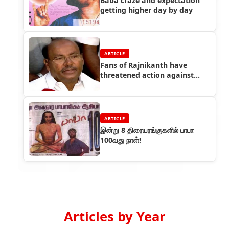
Baba craze and expectation
getting higher day by day
ARTICLE
Fans of Rajnikanth have
threatened action against
Pattali Makkal Katchi founder
S Ramadoss
ARTICLE
இன்று 8 திரையரங்குகளில் பாபா
100வது நாள்!
Articles by Year