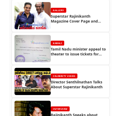
GALLERY
Superstar Rajinikanth
Magazine Cover Page and
Newspaper Headlines Photos
(Part 2)
KABALI
Tamil Nadu minister appeal to
theater to issue tickets for
Kabali movie
CELEBRITY VIDEO
Director Senthilnathan Talks
About Superstar Rajinikanth
INTERVIEW
Rajinikanth Speaks about