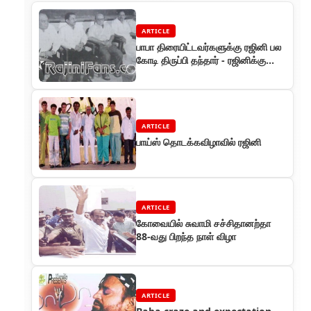
ARTICLE
பாபா திரையிட்டவர்களுக்கு ரஜினி பல
கோடி திருப்பி தந்தார் - ரஜினிக்கு
தியேட்டர் அதிபர்கள் பாராட
ARTICLE
பாய்ஸ் தொடக்கவிழாவில் ரஜினி
ARTICLE
கோவையில் சுவாமி சச்சிதானற்தா
88-வது பிறந்த நாள் விழா
ARTICLE