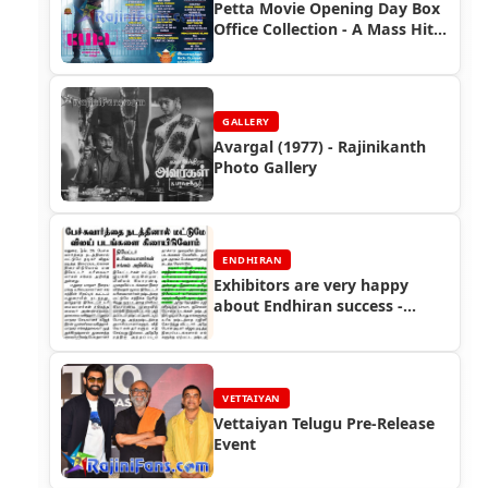
Petta Movie Opening Day Box
Office Collection - A Mass Hit
for Rajinikanth
GALLERY
Avargal (1977) - Rajinikanth
Photo Gallery
ENDHIRAN
Exhibitors are very happy
about Endhiran success -
Endhiran Boxoffice
VETTAIYAN
Vettaiyan Telugu Pre-Release
Event