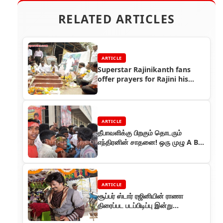
RELATED ARTICLES
ARTICLE
Superstar Rajinikanth fans
offer prayers for Rajini his
health recovery
ARTICLE
தீபாவளிக்கு பிறகும் தொடரும்
எந்திரனின் சாதனை! ஒரு முழு A B C
ரிப்போர்ட் !!
ARTICLE
சூப்பர் ஸ்டார் ரஜினியின் ராணா
திரைப்பட படப்பிடிப்பு இன்று
தொடங்கியது