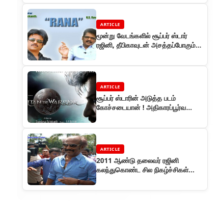
ARTICLE
மூன்று வேடங்களில் சூப்பர் ஸ்டார்
ரஜினி, தீபிகாவுடன் அசத்தப்போகும்
ராணா
ARTICLE
சூப்பர் ஸ்டாரின் அடுத்த படம்
கோச்சடையான் ! அதிகாரப்பூர்வ
அறிவிப்பு!!
ARTICLE
2011 ஆண்டு தலைவர் ரஜினி
கலந்துகொண்ட சில நிகழ்ச்சிகள்
தொகுப்புக்கள்