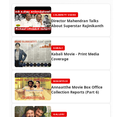
CELEBRITY VIDEO
Director Mahendran Talks
About Superstar Rajinikanth
KABALI
Kabali Movie - Print Media
Coverage
BOXOFFICE
Annaatthe Movie Box Office
Collection Reports (Part 6)
GALLERY