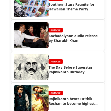
Southern Stars Reunite for
Hawaiian Theme Party
ARTICLE
Kochadaiyaan audio release
by Sharukh Khan
ARTICLE
The Day Before Superstar
Rajinikanth Birthday
ARTICLE
Rajinikanth beats Hrithik
Roshan to become highest
paid Indian actor