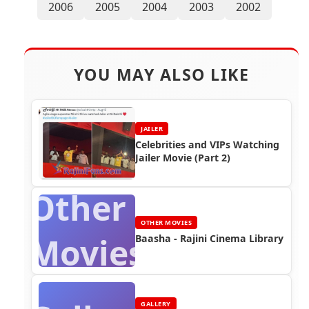
2006
2005
2004
2003
2002
YOU MAY ALSO LIKE
JAILER
Celebrities and VIPs Watching
Jailer Movie (Part 2)
Other
OTHER MOVIES
Movies
Baasha - Rajini Cinema Library
GALLERY