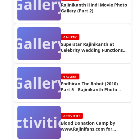
Gallery
Rajinikanth Hindi Movie Photo
Gallery (Part 2)
Gallery
GALLERY
Superstar Rajinikanth at
Celebrity Wedding Functions
(Part 4)
Gallery
GALLERY
Endhiran The Robot (2010)
Part 5 - Rajinikanth Photo
Gallery
Activities
ACTIVITIES
Blood Donation Camp by
www.Rajinifans.com for
Thalaivar's Birthday (2005)