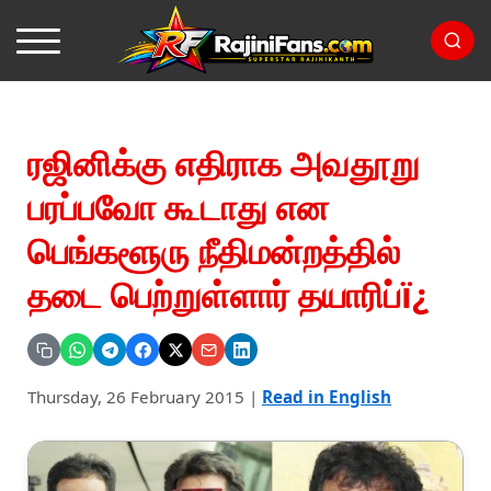
ரஜினிக்கு எதிராக அவதூறு
பரப்பவோ கூடாது என
பெங்களூரு நீதிமன்றத்தில்
தடை பெற்றுள்ளார் தயாரிப்ï¿
Thursday, 26 February 2015
|
Read in English