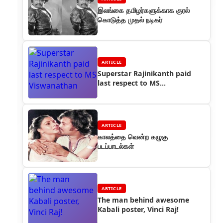
இலங்கை தமிழர்களுக்காக குரல்
கொடுத்த முதல் நடிகர்
ARTICLE
Superstar Rajinikanth paid
last respect to MS
Viswanathan
ARTICLE
காலத்தை வென்ற கழுகு
படப்பாடல்கள்
ARTICLE
The man behind awesome
Kabali poster, Vinci Raj!