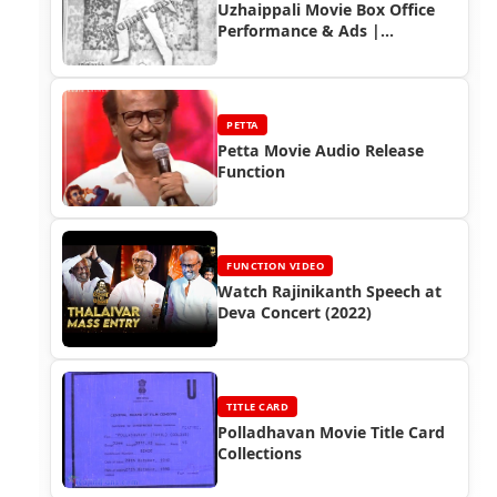
Uzhaippali Movie Box Office
Performance & Ads |
Rajinikanth 1993 Superhit
PETTA
Petta Movie Audio Release
Function
FUNCTION VIDEO
Watch Rajinikanth Speech at
Deva Concert (2022)
TITLE CARD
Polladhavan Movie Title Card
Collections