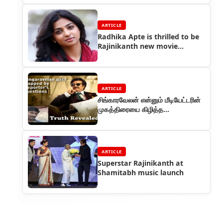
ARTICLE
Radhika Apte is thrilled to be
Rajinikanth new movie
heroine
ARTICLE
சிங்காரவேலன் என்னும் மீடியேட்டரின்
முகத்திரையை கிழித்த
பத்திரிக்கையாளர்
ARTICLE
Superstar Rajinikanth at
Shamitabh music launch