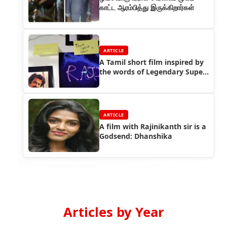
காட்ட ஆரம்பித்து இருக்கிறார்கள்
ARTICLE
A Tamil short film inspired by
the words of Legendary Super
Star Rajinikanth
ARTICLE
A film with Rajinikanth sir is a
Godsend: Dhanshika
Articles by Year