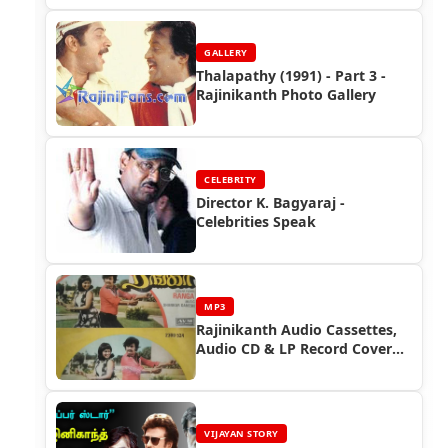
(2017)
GALLERY
Thalapathy (1991) - Part 3 -
Rajinikanth Photo Gallery
CELEBRITY
Director K. Bagyaraj -
Celebrities Speak
MP3
Rajinikanth Audio Cassettes,
Audio CD & LP Record Cover
Photos (Part 3)
VIJAYAN STORY