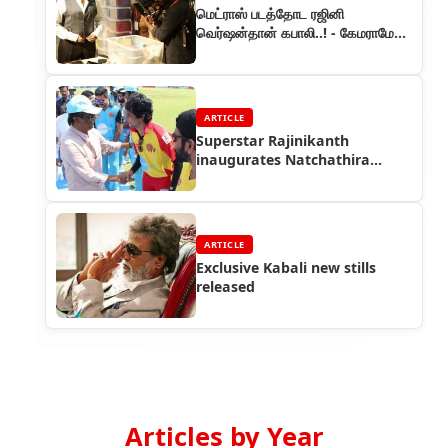
மெட்ராஸ் படத்தோட ரஜினி
வெர்ஷன்தான் கபாலி..! - கேமராமேன்
முரளி பேட்டி
ARTICLE
Superstar Rajinikanth
inaugurates Natchathira
Cricket
ARTICLE
Exclusive Kabali new stills
released
Articles by Year