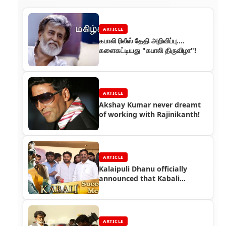
ARTICLE
கபாலி ரிலீஸ் தேதி அறிவிப்பு….
களைகட்டியது "கபாலி திருவிழா"!
ARTICLE
Akshay Kumar never dreamt
of working with Rajinikanth!
ARTICLE
Kalaipuli Dhanu officially
announced that Kabali
collected Rs.320Cr in 6 Days
ARTICLE