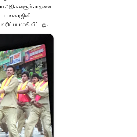
லேயே அதிக வசூல் சாதனை
ன படமாக ரஜினி
ரிட் படமாகி விட்டது.