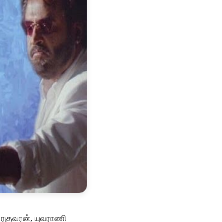
, ரகுவரன், யுவராணி