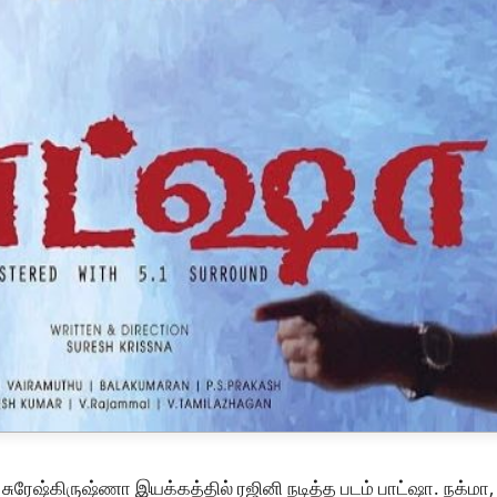
 சுரேஷ்கிருஷ்ணா இயக்கத்தில் ரஜினி நடித்த படம் பாட்ஷா. நக்மா