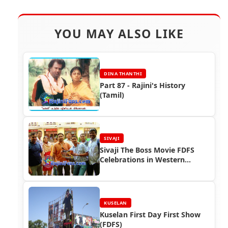
YOU MAY ALSO LIKE
DINA THANTHI
Part 87 - Rajini's History
(Tamil)
SIVAJI
Sivaji The Boss Movie FDFS
Celebrations in Western
Countries
KUSELAN
Kuselan First Day First Show
(FDFS)