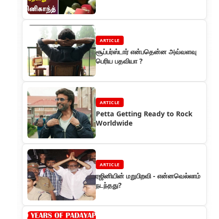
ARTICLE
சூப்பர்ஸ்டார் என்பதென்ன அவ்வளவு
பெரிய பதவியா ?
ARTICLE
Petta Getting Ready to Rock
Worldwide
ARTICLE
ரஜினியின் மறுபிறவி - என்னவெல்லாம்
நடந்தது?