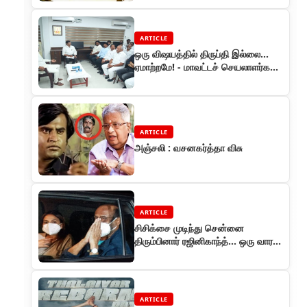
ARTICLE
ஒரு விஷயத்தில் திருப்தி இல்லை...
ஏமாற்றமே! - மாவட்டச் செயலாளர்கள்
சந்திப்பு குறித்து ரஜினி
ARTICLE
அஞ்சலி : வசனகர்த்தா விசு
ARTICLE
சிசிக்சை முடிந்து சென்னை
திரும்பினார் ரஜினிகாந்த்... ஒரு வாரம்
ஓய்வு.. டாக்டர்கள் அறிவுறுத்தல்
ARTICLE