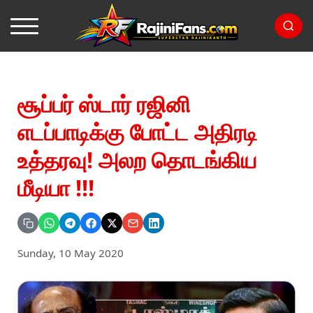
சூப்பர் ஸ்டார் ரஜினி
எடப்பாடிக்கு போட்ட அதிரடி
உத்தரவு! அலற தொடங்கிய
மீடியா !!!
Sunday, 10 May 2020