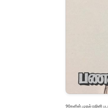
90களின் முதல் ரஜினி ப