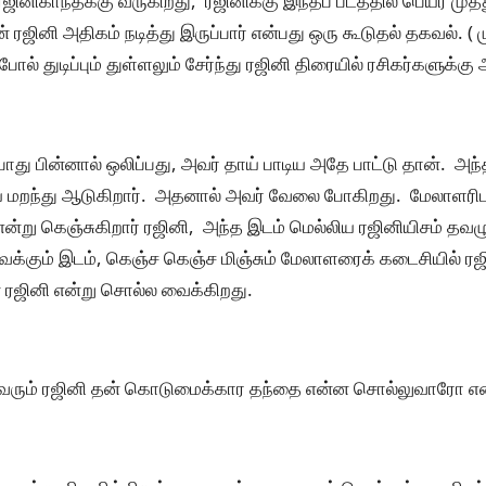
ினிகாந்த்க்கு வருகிறது, ரஜினிக்கு இந்தப் படத்தில் பெயர் முத்
் ரஜினி அதிகம் நடித்து இருப்பார் என்பது ஒரு கூடுதல் தகவல். ( மு
் போல் துடிப்பும் துள்ளலும் சேர்ந்து ரஜினி திரையில் ரசிகர்களுக்க
ோது பின்னால் ஒலிப்பது, அவர் தாய் பாடிய அதே பாட்டு தான். அந்
ய் மறந்து ஆடுகிறார். அதனால் அவர் வேலை போகிறது. மேலாளர
என்று கெஞ்சுகிறார் ரஜினி, அந்த இடம் மெல்லிய ரஜினியிசம் தவழும்
ைக்கும் இடம், கெஞ்ச கெஞ்ச மிஞ்சும் மேலாளரைக் கடைசியில் ரஜ
் ரஜினி என்று சொல்ல வைக்கிறது.
ு வரும் ரஜினி தன் கொடுமைக்கார தந்தை என்ன சொல்லுவாரோ என்