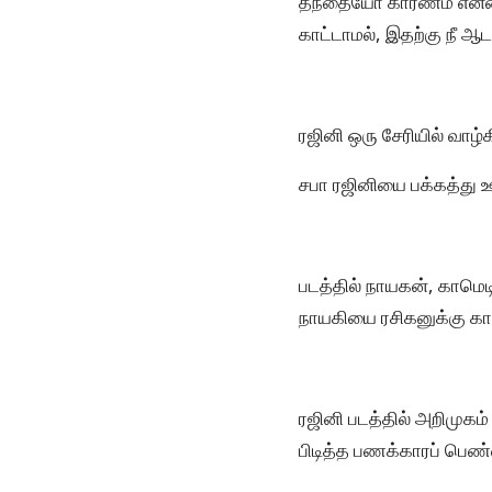
தந்தையோ காரணம் என்ன எ
காட்டாமல், இதற்கு நீ ஆட
ரஜினி ஒரு சேரியில் வாழ்
சபா ரஜினியை பக்கத்து 
படத்தில் நாயகன், காமெடி
நாயகியை ரசிகனுக்கு கா
ரஜினி படத்தில் அறிமுகம
பிடித்த பணக்காரப் பெ