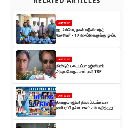
RELATED ARTICLES
ARTICLE
ஹ..ல்ல்லோ, நான் ரஜினிகாந்த்
பேசறேன் - 10 ஆண்டுகளுக்கு முன்பு
ARTICLE
மீண்டும் படையப்பா ரஜினியால்
அலறப்போகும் சன் டிவி TRP
ARTICLE
தினமும் ரஜினி திரைப்படங்களை
ஒளிபரப்பி நல்ல பணம் சம்பாதித்தது