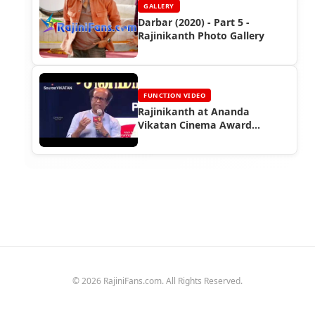
GALLERY
Darbar (2020) - Part 5 -
Rajinikanth Photo Gallery
FUNCTION VIDEO
Rajinikanth at Ananda
Vikatan Cinema Award
Function (2017)
© 2026 RajiniFans.com. All Rights Reserved.