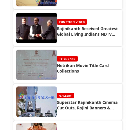
FUNCTION VIDEO
Rajinikanth Received Greatest
Global Living Indians NDTV
Award (2013)
TITLE CARD
Netrikan Movie Title Card
Collections
GALLERY
Superstar Rajinikanth Cinema
Cut Outs, Rajini Banners &
Posters (Part 5)