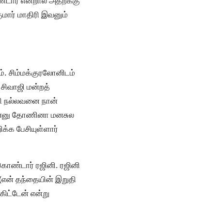
்டார் என்றால் அதற்க்கு
ுமார் மாதிரி இவனும்
். சிம்மக்குரலோனிடம்
சிவாஜி மன்றத்
ரி நல்லவனை நான்
பு’ன்னு தோணினா மனசுல
க்க பேசியுள்ளார்
ொண்டார் ரஜினி. ரஜினி
(என் தந்தையின் இறுதி
கிட்டேன் என்று