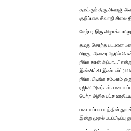
தமக்கும் திரு.சிவாஜி அவ
குறிப்பாக சிவாஜி சிலை தி
மேற்படி இரு விழாக்களில
தமது சொந்த படமான படைய
பிறகு, அவரை நேரில் சென்
நீங்க தான் அப்பா…” என்
இன்னிக்கி இண்டஸ்ட்ரிய
நீங்க. பிடிங்க சம்பளம்
ரஜினி அவர்கள். படையப்ப
பெற்ற அதிக பட்ச ஊதியம
படையப்பா படத்தின் துவக
இன்று முதல் படப்பிடிப்பு