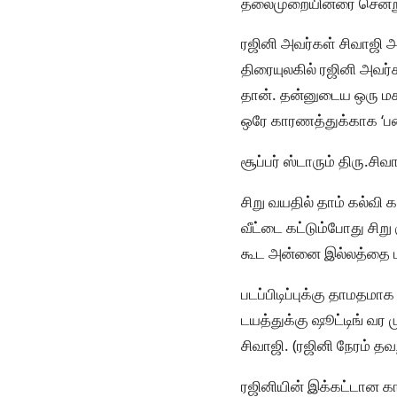
தலைமுறையினரை சென்று ச
ரஜினி அவர்கள் சிவாஜி அவ
திரையுலகில் ரஜினி அவர்
தான். தன்னுடைய ஒரு மக
ஒரே காரணத்துக்காக ‘படைய
சூப்பர் ஸ்டாரும் திரு.ச
சிறு வயதில் தாம் கல்வ
வீட்டை கட்டும்போது சிறு
கூட அன்னை இல்லத்தை பா
படப்பிடிப்புக்கு தாமதமா
டயத்துக்கு ஷூட்டிங் வ
சிவாஜி. (ரஜினி நேரம் 
ரஜினியின் இக்கட்டான க