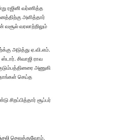
்று ரஜினி வர்ணித்த
னத்திற்கு அளித்தார்
ின் வசூல் வரலாற்றிலும்
க்கு அடுத்து ஏ.வி.எம்.
் ஸ்டார். சிவாஜி ராவ
 குடும்பத்தினரை அணுகி
 நாங்கள் செய்த
ு சிறப்பித்தார் சூப்பர்
்சலி செலுத்துவோம்.