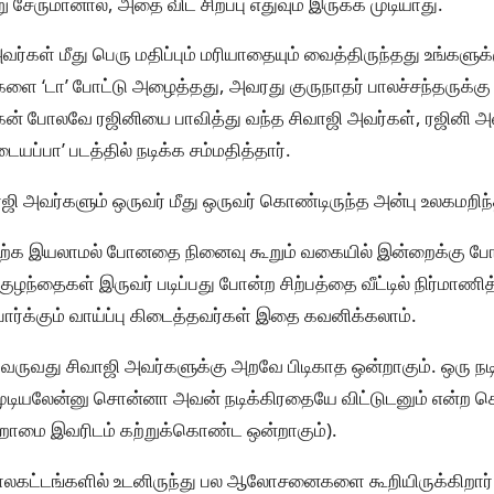
ேருமானால், அதை விட சிறப்பு எதுவும் இருக்க முடியாது.
ர்கள் மீது பெரு மதிப்பும் மரியாதையும் வைத்திருந்தது உங்களுக்க
களை ‘டா’ போட்டு அழைத்தது, அவரது குருநாதர் பாலச்சந்தருக்கு
ன் போலவே ரஜினியை பாவித்து வந்த சிவாஜி அவர்கள், ரஜினி 
ப்பா’ படத்தில் நடிக்க சம்மதித்தார்.
ிவாஜி அவர்களும் ஒருவர் மீது ஒருவர் கொண்டிருந்த அன்பு உலகமறிந
ி கற்க இயலாமல் போனதை நினைவு கூறும் வகையில் இன்றைக்கு போக
 குழந்தைகள் இருவர் படிப்பது போன்ற சிற்பத்தை வீட்டில் நிர்மாணி
ர்க்கும் வாய்ப்பு கிடைத்தவர்கள் இதை கவனிக்கலாம்.
க வருவது சிவாஜி அவர்களுக்கு அறவே பிடிகாத ஒன்றாகும். ஒரு நட
ர முடியலேன்னு சொன்னா அவன் நடிக்கிரதையே விட்டுடனும் என்
தவறாமை இவரிடம் கற்றுக்கொண்ட ஒன்றாகும்).
ாலகட்டங்களில் உடனிருந்து பல ஆலோசனைகளை கூறியிருக்கிறார் 