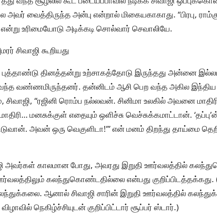
்த்து வந்த சூழலில் கூட படையப்பாவில் நடிக்க சிவாஜி ஒப்புக்கொண
ேல அவர் வைத்திருந்த அன்பு என்றால் மிகையகாகாது. “பிரபு, ராம்க
ன்று உரிமையோடு அடிக்கடி சொல்வார் செவாலியே.
மரர் சிவாஜி கூறியது
 புத்தாண்டு தினத்தன்று உற்சாகத்தோடு இருந்தது அன்னை இல்லம
்த வண்ணமிருந்தனர். தன்னிடம் ஆசி பெற வந்த அகில இந்திய 
 சிவாஜி, “ரஜினி ரொம்ப நல்லவன். சினிமா உலகில் அவனை மாதி
 மாதிரி… மனசுக்குள் எதையும் ஒளிச்சு வெச்சுக்கமாட்டான். ‘தப்
ிடுவான். அவன் ஒரு வெகுளிடா!’” என் மனம் திறந்து தாய்மை தெறி
ி அவர்கள் காலமான போது, அவரது இறுதி ஊர்வலத்தில் கலந்துக
ர்வலத்திலும் கலந்துகொண்டதில்லை என்பது குறிப்பிடத்தக்கது. 
லந்துக்கலை. ஆனால் சிவாஜி சாரின் இறுதி ஊர்வலத்தில் கலந்துக்
ிழாவில் நெகிழ்ச்சியுடன் குறிப்பிட்டார் சூப்பர் ஸ்டார்.)