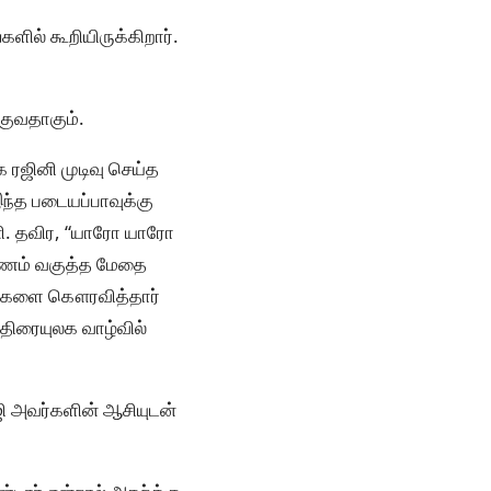
ளில் கூறியிருக்கிறார்.
குவதாகும்.
ரஜினி முடிவு செய்த
இந்த படையப்பாவுக்கு
ினி. தவிர, “யாரோ யாரோ
்கணம் வகுத்த மேதை
அவர்களை கௌரவித்தார்
 திரையுலக வாழ்வில்
ஜி அவர்களின் ஆசியுடன்