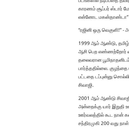
படங்களில் நடிப்பதை தவிர
காரணம் சூப்பர் ஸ்டார் ம
என்னோட மகன்தாண்டா” எ
“ரஜினி ஒரு வெகுளி!” - அ
1999 ஆம் ஆண்டு, தமிழ்
ஆசி பெற எண்ணற்றோர் வந
தலைவரான பூமிநாதனிடம்,
பார்த்ததில்லை. குழந்தை
பட்டதை டப்புன்னு சொல்ல
சிவாஜி.
2001 ஆம் ஆண்டு சிவாஜ
அன்றைக்கு யார் இறுதி ஊ
ஊர்வலத்தில் கூட நான் க
சந்திரமுகி 200 வது நாள் வ