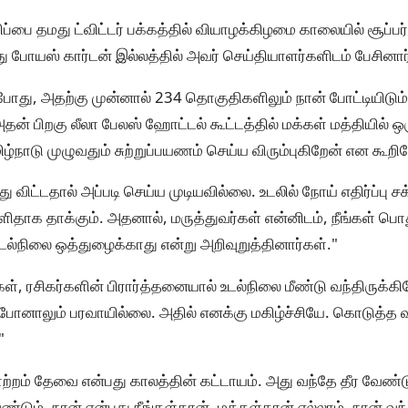
ப்பை தமது ட்விட்டர் பக்கத்தில் வியாழக்கிழமை காலையில் சூப்பர் 
து போயஸ் கார்டன் இல்லத்தில் அவர் செய்தியாளர்களிடம் பேசினார
்போது, அதற்கு முன்னால் 234 தொகுதிகளிலும் நான் போட்டியிடும
தன் பிறகு லீலா பேலஸ் ஹோட்டல் கூட்டத்தில் மக்கள் மத்தியில் ஒரு
மிழ்நாடு முழுவதும் சுற்றுப்பயணம் செய்ய விரும்புகிறேன் என கூறி
ிட்டதால் அப்படி செய்ய முடியவில்லை. உடலில் நோய் எதிர்ப்பு ச
 தாக்கும். அதனால், மருத்துவர்கள் என்னிடம், நீங்கள் பொது
உடல்நிலை ஒத்துழைக்காது என்று அறிவுறுத்தினார்கள்."
ள், ரசிகர்களின் பிரார்த்தனையால் உடல்நிலை மீண்டு வந்திருக்க
போனாலும் பரவாயில்லை. அதில் எனக்கு மகிழ்ச்சியே. கொடுத்த வ
"
மாற்றம் தேவை என்பது காலத்தின் கட்டாயம். அது வந்தே தீர வேண்ட
ண்டும். நான் என்பது நீங்கள்தான், மக்கள்தான் எல்லாம். நான் வந்