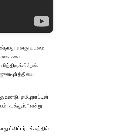
ேண்டியது எனது கடமை.
 வேலைகளை
ித்திருக்கிறேன்.
்ஜுனமூர்த்தியை
 உண்டு. தமிழ்நாட்டின்
ம் நடக்கும்," என்று
ு ட்விட்டர் பக்கத்தில்