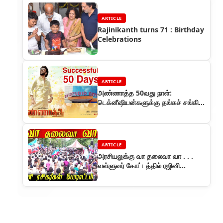
ARTICLE
Rajinikanth turns 71 : Birthday
Celebrations
ARTICLE
அண்ணாத்த 50வது நாள்:
டெக்னீஷியன்களுக்கு தங்கச் சங்கிலி
அணிவித்து நெகிழ்ந்த ரஜினி!
ARTICLE
அரசியலுக்கு வா தலைவா வா . . .
வள்ளுவர் கோட்டத்தில் ரஜினி
ரசிகர்கள் அறவழி போராட்டம்