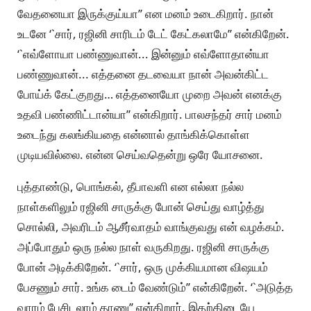
வேதனையா இருக்குய்யா’’ என மனம் உடைகிறார். நான்
உடனே ‘`சார், ரஜினி சாரிடம் டேட் கேட்கலாமே’’ என்கிறேன்.
‘`எவ்ளோயா பண்ணுவான்... இன்னும் எவ்ளோதான்யா
பண்ணுவான்... எத்தனை தடவையா நான் அவன்கிட்ட
போய்க் கேட்குறது… எத்தனையோ முறை அவன் எனக்கு
உதவி பண்ணிட்டான்யா’’ என்கிறார். பாலசந்தர் சார் மனம்
உடைந்து கலங்கியதை என்னால் தாங்கிக்கொள்ள
முடியவில்லை. என்ன செய்வதென்று ஒரே யோசனை.
புத்தாண்டு, பொங்கல், தீபாவளி என எல்லா நல்ல
நாள்களிலும் ரஜினி சாருக்கு போன் செய்து வாழ்த்து
சொல்லி, அவரிடம் ஆசீர்வாதம் வாங்குவது என் வழக்கம்.
அப்போதும் ஒரு நல்ல நாள் வருகிறது. ரஜினி சாருக்கு
போன் அடிக்கிறேன். ‘`சார், ஒரு முக்கியமான விஷயம்
பேசணும் சார். உங்க டைம் வேண்டும்’’ என்கிறேன். ‘`அடுத்த
வாரம் பேசிடலாம் தாணு’’ என்கிறார். இதற்கிடையே