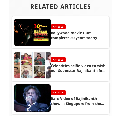
RELATED ARTICLES
ARTICLE
Bollywood movie Hum
completes 30 years today
ARTICLE
Celebrities selfie video to wish
our Superstar Rajinikanth for
his birthday
ARTICLE
Rare Video of Rajinikanth
show in Singapore from the
year 1992 goes viral