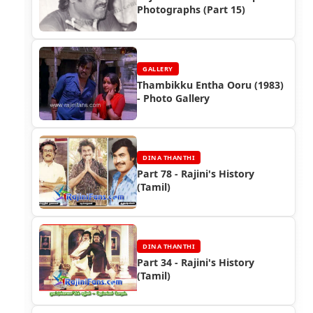
Photographs (Part 15)
GALLERY
Thambikku Entha Ooru (1983)
- Photo Gallery
DINA THANTHI
Part 78 - Rajini's History
(Tamil)
DINA THANTHI
Part 34 - Rajini's History
(Tamil)