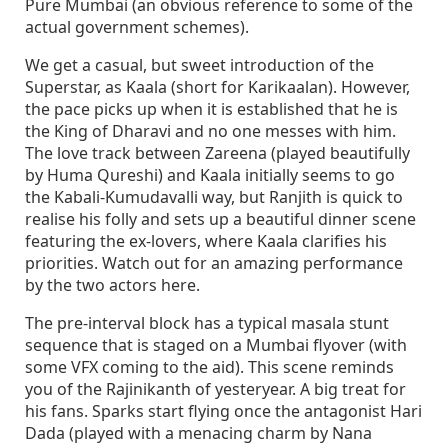
Pure Mumbai (an obvious reference to some of the
actual government schemes).
We get a casual, but sweet introduction of the
Superstar, as Kaala (short for Karikaalan). However,
the pace picks up when it is established that he is
the King of Dharavi and no one messes with him.
The love track between Zareena (played beautifully
by Huma Qureshi) and Kaala initially seems to go
the Kabali-Kumudavalli way, but Ranjith is quick to
realise his folly and sets up a beautiful dinner scene
featuring the ex-lovers, where Kaala clarifies his
priorities. Watch out for an amazing performance
by the two actors here.
The pre-interval block has a typical masala stunt
sequence that is staged on a Mumbai flyover (with
some VFX coming to the aid). This scene reminds
you of the Rajinikanth of yesteryear. A big treat for
his fans. Sparks start flying once the antagonist Hari
Dada (played with a menacing charm by Nana