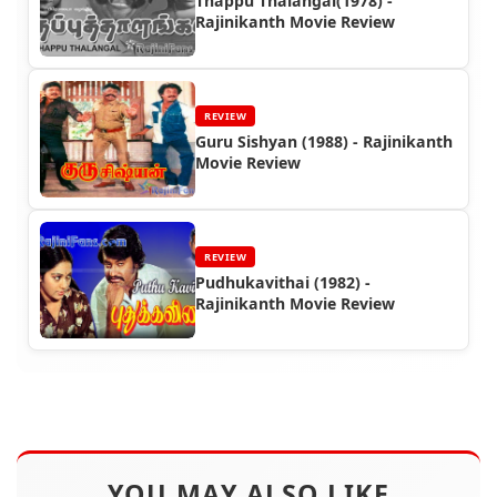
Thappu Thalangal(1978) -
Rajinikanth Movie Review
REVIEW
Guru Sishyan (1988) - Rajinikanth
Movie Review
REVIEW
Pudhukavithai (1982) -
Rajinikanth Movie Review
YOU MAY ALSO LIKE