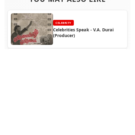
CELEBRITY
Celebrities Speak - V.A. Durai
(Producer)
GALLERY
Rajinikanth Hindi Cinema Photo
Gallery (Part 6)
FUNCTION
Superstar Rajinikanth at
Vijayakanth's Theru Padagan
Audio Release Function (1990)