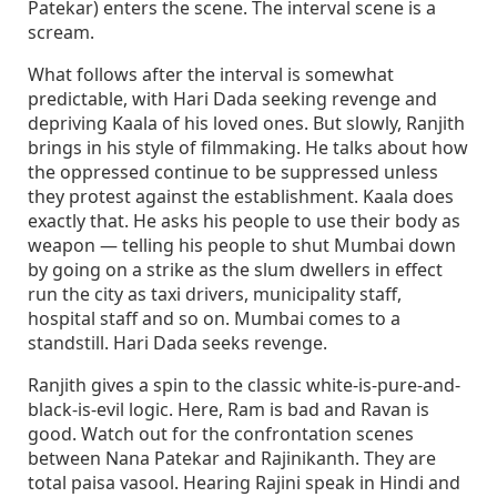
Patekar) enters the scene. The interval scene is a
scream.
What follows after the interval is somewhat
predictable, with Hari Dada seeking revenge and
depriving Kaala of his loved ones. But slowly, Ranjith
brings in his style of filmmaking. He talks about how
the oppressed continue to be suppressed unless
they protest against the establishment. Kaala does
exactly that. He asks his people to use their body as
weapon — telling his people to shut Mumbai down
by going on a strike as the slum dwellers in effect
run the city as taxi drivers, municipality staff,
hospital staff and so on. Mumbai comes to a
standstill. Hari Dada seeks revenge.
Ranjith gives a spin to the classic white-is-pure-and-
black-is-evil logic. Here, Ram is bad and Ravan is
good. Watch out for the confrontation scenes
between Nana Patekar and Rajinikanth. They are
total paisa vasool. Hearing Rajini speak in Hindi and