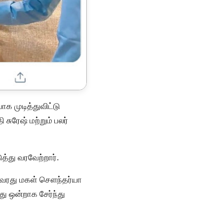
க முடித்துவிட்டு
 சுரேஷ் மற்றும் பலர்
ுத்து வரவேற்றார்.
த அவரது மகள் சௌந்தர்யா
து ஒன்றாக சேர்ந்து