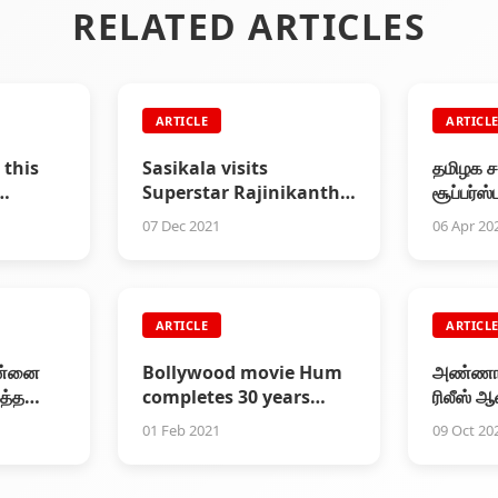
RELATED ARTICLES
ARTICLE
ARTICL
 this
Sasikala visits
தமிழக சட
Superstar Rajinikanth
சூப்பர்ஸ்
kanth -
at his residence
வாக்களித
07 Dec 2021
06 Apr 20
a
ARTICLE
ARTICL
என்னை
Bollywood movie Hum
அண்ணாத்
த்த
completes 30 years
ரிலீஸ் ஆ
today
கிளப்புது
01 Feb 2021
09 Oct 20
காம்போ