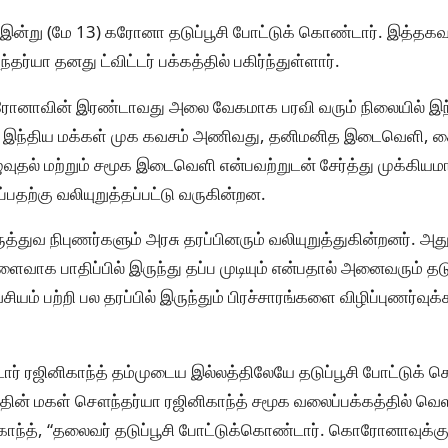
்த் இன்று (மே 13) கரோனா தடுப்பூசி போட்டுக் கொண்டார். இத்தக
்யா தனது ட்விட்டர் பக்கத்தில் பகிர்ந்துள்ளார்.
ரோனாவின் இரண்டாவது அலை வேகமாக பரவி வரும் நிலையில் இந
க இந்திய மக்கள் முக கவசம் அணிவது, தனிமனித இடைவெளி, க
ுதல் மற்றும் சமூக இடைவெளி என்பவற்றுடன் சேர்த்து முக்கிய
ப்பதற்கு வலியுறுத்தப்பட்டு வருகின்றன.
வ நிபுணர்களும் அரசு தரப்பினரும் வலியுறுத்துகின்றனர். அதுதா
வாக பாதிப்பில் இருந்து தப்ப முடியும் என்பதால் அனைவரும் தடு
ம் பற்றி பல தரப்பில் இருந்தும் பிரச்சாரங்களை விழிப்புணர்வுக
்டார் ரஜினிகாந்த் தம்முடைய இல்லத்திலேயே தடுப்பூசி போட்டுக் க
தின் மகள் சௌந்தர்யா ரஜினிகாந்த் சமூக வலைப்பக்கத்தில் வெளி
ந்த், “தலைவர் தடுப்பூசி போட்டுக்கொண்டார். கொரோனாவுக்கு எ