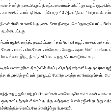
்னைச் சுற்றி நடைபெறும் நிகழ்வுகளையும் பகிர்ந்து வரும் சூழலில
 திரை உலகில் கால் பதித்து தற்போது 40 ஆண்டுகள் நிறைவாகி உள்
டுகள் சினிமா உலகில் நடிகை மீனா நிறைவு செய்ததையொட்டி Behi
 நடத்தப்பட்டது.
ர்ஸ்டார் ரஜினிகாந்த், தயாரிப்பாளர்கள் போனி கபூர், கலைப்புலி எஸ
தேவா, நாசர், பிரபுதேவா, ஸ்னேகா, ரோஜா, சுஹாசினி, ராதிகா, ப்
 பிரபலங்கள் இந்த நிகழ்ச்சியில் கலந்து கொண்டுள்ளனர்.
ரம்பமான இந்த நிகழ்வில் சிறப்பு விருந்தினர்களில் ஒருவராக ரஜ
இந்த விழாவிற்குள் உள் நுழையும் போதே பலத்த கரகோஷங்கள், 
காந்த் வந்ததுமே மற்றப் பிரபலங்கள் எல்லோருமே வச்ச கண் வாங
். ஒரு காட்டிற்குள் சிங்கம் நடந்து வந்ததை போல் ரஜினி நடந்து வந
ச்சிரத்தில் ரொம்பவே நெகிழ்ந்து போனார்.