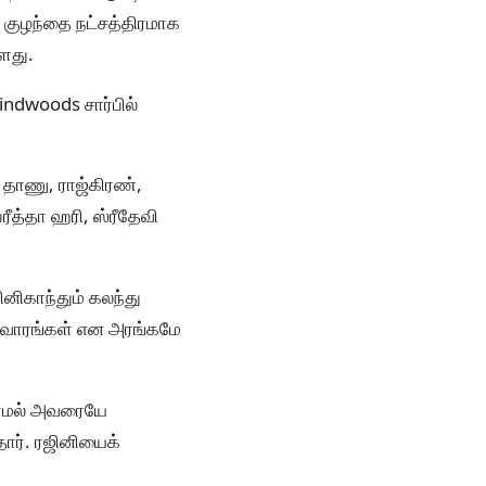
், குழந்தை நட்சத்திரமாக
ளது.
ndwoods சார்பில்
். தாணு, ராஜ்கிரண்,
ரீத்தா ஹரி, ஸ்ரீதேவி
ினிகாந்தும் கலந்து
ஆரவாரங்கள் என அரங்கமே
்காமல் அவரையே
்தார். ரஜினியைக்