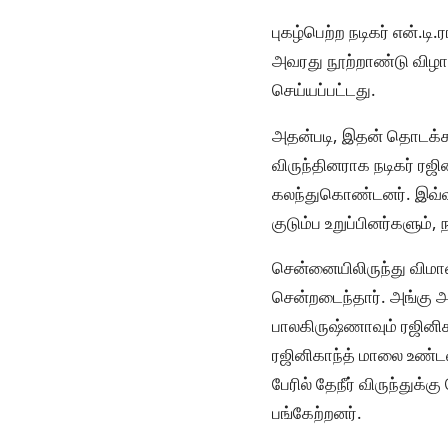
புகழ்பெற்ற நடிகர் என்.ட
அவரது நூற்றாண்டு விழாவ
செய்யப்பட்டது.
அதன்படி, இதன் தொடக்க வ
விருந்தினராக நடிகர் ரஜி
கலந்துகொண்டனர். இவ்விழ
குடும்ப உறுப்பினர்களும
சென்னையிலிருந்து விமா
சென்றடைந்தார். அங்கு அ
பாலகிருஷ்ணாவும் ரஜினிகாந
ரஜினிகாந்த் மாலை உண்டவல
பேரில் தேநீர் விருந்துக்க
பங்கேற்றனர்.