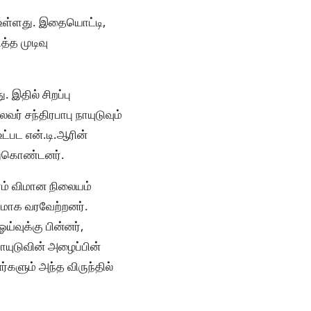
வர உள்ளது. இதையொட்டி,
்த முடிவு
இதில் சிறப்பு
ர் சந்திரபாபு நாயுடுவும்
்பட என்.டி.ஆரின்
்துகொண்டனர்.
ரம் விமான நிலையம்
ாகமாக வரவேற்றனர்.
ய்வுக்கு பின்னர்,
நாயுடுவின் அழைப்பின்
னர்களும் அந்த விருந்தில்