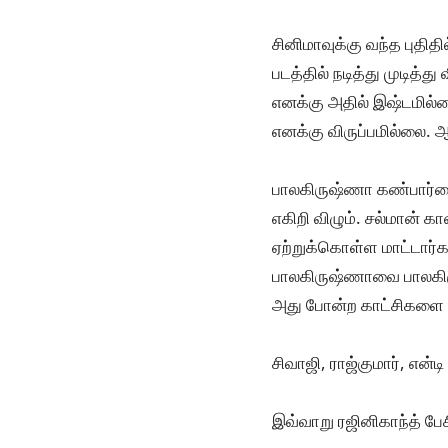
சினிமாவுக்கு வந்த புதி
படத்தில் நடித்து முடித்
எனக்கு அதில் இஷ்டமில
எனக்கு விருப்பமில்லை.
பாலகிருஷ்ணா கண்பார்வைய
எகிறி விழும். சல்மான் 
ஏற்றுக்கொள்ள மாட்டார்
பாலகிருஷ்ணாவை பாலகிரு
அது போன்ற காட்சிகளை அவ
சிவாஜி, ராஜ்குமார், என்
இவ்வாறு ரஜினிகாந்த் பேச