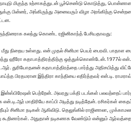
 நாயுடு மிகுந்த உற்சாகத்துடன் பூச்செண்டு கொடுத்து, பொன்ன
்துக்கு பின்னர், அங்கிருந்து அனைவரும் விழா அரங்கிற்கு சென்றனர
ட்டன.
விருந்தினராக கலந்து கொண்ட ரஜினிகாந்த் பேசியதாவது:
் மீது நிறைய உள்ளது. என் முதல் சினிமா பெயர் பைரவி. பாதாள ப
 வந்து ஹீரோ கதாபாத்திரத்திற்கு ஒத்துக்கொண்டேன்.1977ல் என்
்.டி.ஆர். துரியோதனன் கதாபாத்திரத்தை பார்த்து அதிசயித்து வி
ி வாய்ந்த பிரதமரான இந்திரா காந்தியை எதிர்த்தவர் என்.டி. ராமராவ
 இன்ஸ்பிரேஷன் பெற்றேன். அவரது பக்தி படங்கள் பலவற்றைப் பார்த
ன்.டி.ஆர் மாதிரியே காப்பி அடித்து நடித்தேன். ரசிகர்கள் கைத
நீயும் சினிமா நடிகன் ஆகிவிடு. தெலுங்கில் ராஜினாலா, முக்காமல
ு கூறினார்கள். அதுதான் நடிகனாக வேண்டும் என்னும் ஆர்வத்தை