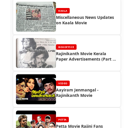
KAALA
Miscellaneous News Updates
on Kaala Movie
BOXOFFICE
Rajinikanth Movie Kerala
Paper Advertisements (Part 4)
- Box Office Reports
VIDEO
Aayiram Jenmangal -
Rajinikanth Movie
PETTA
Petta Movie Rajini Fans