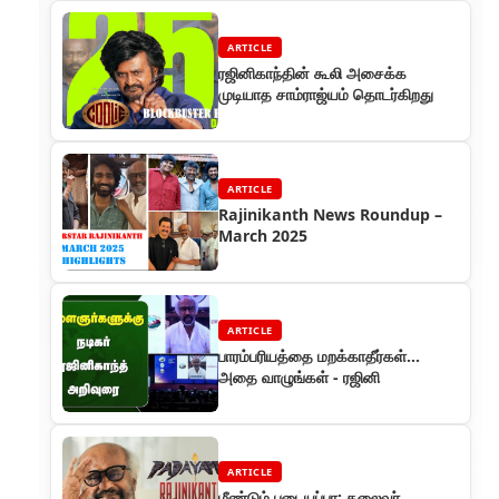
ARTICLE
ரஜினிகாந்தின் கூலி அசைக்க
முடியாத சாம்ராஜ்யம் தொடர்கிறது
ARTICLE
Rajinikanth News Roundup –
March 2025
ARTICLE
பாரம்பரியத்தை மறக்காதீர்கள்...
அதை வாழுங்கள் - ரஜினி
ARTICLE
மீண்டும் படையப்பா: தலைவர்