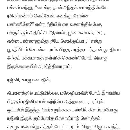
பக்கம்‌ வந்து, ''உனக்கு நான்‌ அந்தக்‌ காலத்திலேயே
ரசிகர்மன்றம்‌ வெச்சேன்‌. எனக்கு நீ என்ன
பண்ணினே?'' என்ற ரீதியில்‌ ஏக வசனத்தில்‌ பேச,
பலருக்கும்‌ அதிர்ச்சி. ஆனால்‌ ரஜினி கூலாக, ''சரி,
என்ன பண்ணணும்னு நீயே சொல்லுப்பா..'' என்று
பூபதியிடம்‌ சொன்னாராம்‌. பிறகு சரத்குமார்தான்‌ பூபதிலய
அந்தப்‌ பக்கமாகத்‌ தள்ளிக்‌ கொண்டுபோய்‌ அவரது
இருக்லகையில்‌ அமர்த்தினாராம்‌.
ரஜினி, காஜா மைதீன்‌,
விமானத்தில்‌ மட்டுமில்லல, மலேஷியாவில்‌ போய்‌ இறங்கிய
பிறகும்‌ ரஜினி யைச்‌ சுற்றியே அத்தனை பரபரப்பும்‌.
ஒட்டலில்‌ இருந்து ரிகர்சலுக்காக பஸ்ஸில்‌ கிளம்பும்போது
ரஜினி இருக்‌ கும்போதே பிரகாஷ்ராஜ்‌ கொஞ்சம்‌
கசமுசாவென்று சத்தம்‌ போட்டா ராம்‌. பிறகு விஜய காந்த்‌,