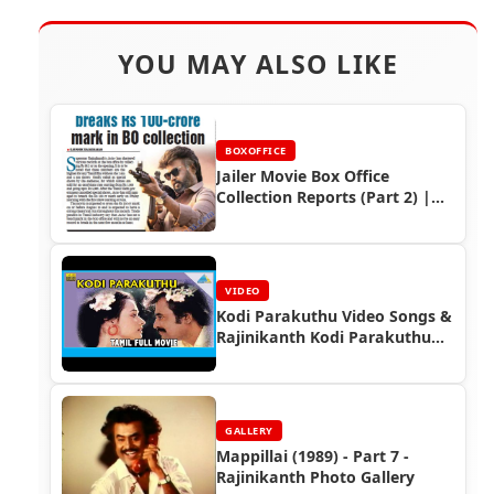
YOU MAY ALSO LIKE
BOXOFFICE
Jailer Movie Box Office
Collection Reports (Part 2) |
Rajinikanth's Record-Breaking
Hit
VIDEO
Kodi Parakuthu Video Songs &
Rajinikanth Kodi Parakuthu
Full Movie
GALLERY
Mappillai (1989) - Part 7 -
Rajinikanth Photo Gallery