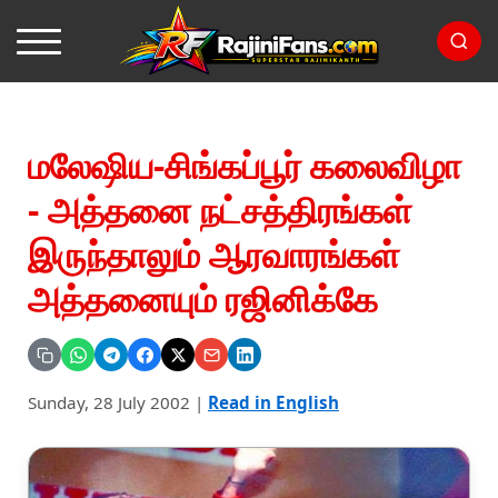
மலேஷிய-சிங்கப்பூர் கலைவிழா
- அத்தனை நட்சத்திரங்கள்
இருந்தாலும் ஆரவாரங்கள்
அத்தனையும் ரஜினிக்கே
Sunday, 28 July 2002
|
Read in English