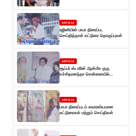
Photos
ARTICLE
ரஜினியின் பாபா திரைப்பட
செய்தித்தாள் கட்டுரை தொகுப்புகள்
ARTICLE
சூப்பர் ஸ்டாரின் ஆன்மீக குரு
சச்சிதானந்தா சென்னையில்
காலமானார் ... ரஜினி அமெரிக்கா
விரைந்தார்
ARTICLE
பாபா திரைப்படம் சுவாரஸ்யமான
கட்டுரைகள் மற்றும் செய்திகள்