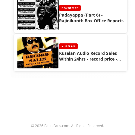
BOXOFFICE
Padayappa (Part 6) -
Rajinikanth Box Office Reports
KUSELAN
Kuselan Audio Record Sales
Within 24hrs - record price -
Kuselan Corner
© 2026 RajiniFans.com. All Rights Reserved.