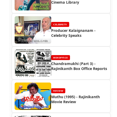
Cinema Library
CELEBRITY
Producer Kalaignanam -
Celebrity Speaks
BOXOFFICE
Chandramukhi (Part 3) -
Rajinikanth Box Office Reports
REVIEW
Muthu (1995) - Rajinikanth
Movie Review