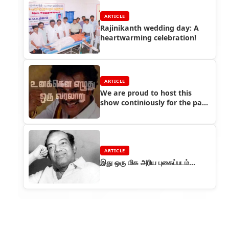
ARTICLE
Rajinikanth wedding day: A
heartwarming celebration!
ARTICLE
We are proud to host this
show continiously for the past
three years in Sakthi FM
ARTICLE
இது ஒரு மிக அரிய புகைப்படம்...