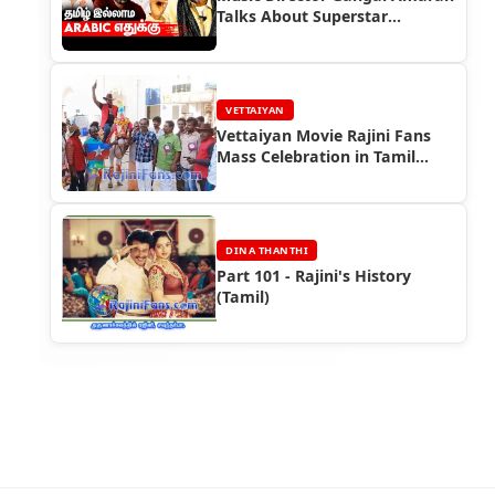
Talks About Superstar
Rajinikanth
VETTAIYAN
Vettaiyan Movie Rajini Fans
Mass Celebration in Tamil
Nadu (Part 2)
DINA THANTHI
Part 101 - Rajini's History
(Tamil)