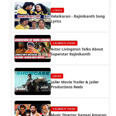
LYRICS
Velaikaran - Rajinikanth Song
Lyrics
CELEBRITY VIDEO
Actor Livingston Talks About
Superstar Rajinikanth
JAILER
Jailer Movie Trailer & Jailer
Productions Reels
CELEBRITY VIDEO
Music Director Gangai Amaran