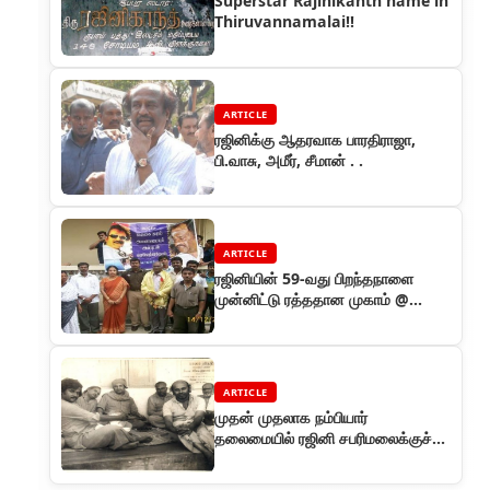
Superstar Rajinikanth name in
Thiruvannamalai!!
ARTICLE
ரஜினிக்கு ஆதரவாக பாரதிராஜா,
பி.வாசு, அமீர், சீமான் . .
ARTICLE
ரஜினியின் 59-வது பிறந்தநாளை
முன்னிட்டு ரத்ததான முகாம் @
சென்னை
ARTICLE
முதன் முதலாக நம்பியார்
தலைமையில் ரஜினி சபரிமலைக்குச்
சென்றார்