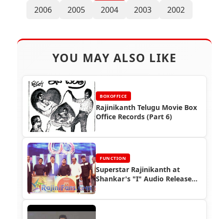
2006
2005
2004
2003
2002
YOU MAY ALSO LIKE
BOXOFFICE
Rajinikanth Telugu Movie Box
Office Records (Part 6)
FUNCTION
Superstar Rajinikanth at
Shankar's "I" Audio Release
Function