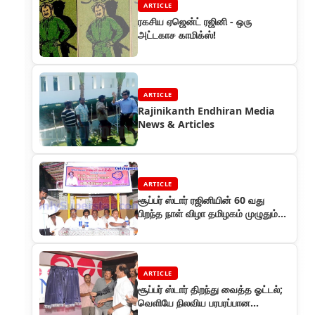
ARTICLE
ரகசிய ஏஜென்ட் ரஜினி - ஒரு
அட்டகாச காமிக்ஸ்!
ARTICLE
Rajinikanth Endhiran Media
News & Articles
ARTICLE
சூப்பர் ஸ்டார் ரஜினியின் 60 வது
பிறந்த நாள் விழா தமிழகம் முழுதும்
விமரிசையாக கொண்டாடப்பட்டது
ARTICLE
சூப்பர் ஸ்டார் திறந்து வைத்த ஓட்டல்;
வெளியே நிலவிய பரபரப்பான