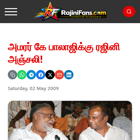
அமரர் கே பாலாஜிக்கு ரஜினி
அஞ்சலி!
Saturday, 02 May 2009