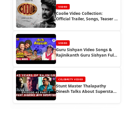
VIDEO
Coolie Video Collection:
Official Trailer, Songs, Teaser &
Pre-Release Event | Superstar
Rajinikanth | Rajinifans.com
VIDEO
Guru Sishyan Video Songs &
Rajinikanth Guru Sishyan Full
Movie Video
CELEBRITY VIDEO
Stunt Master Thalapathy
Dinesh Talks About Superstar
Rajinikanth