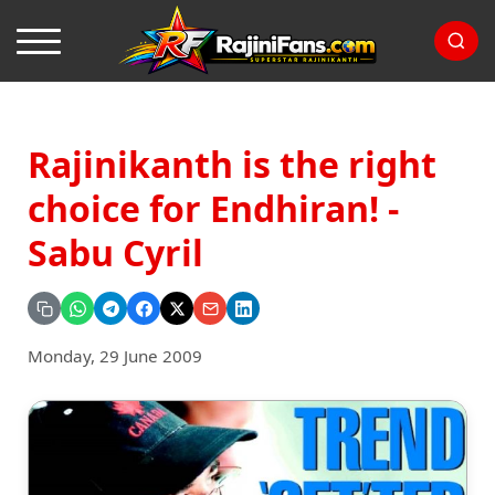
Rajinikanth is the right
choice for Endhiran! -
Sabu Cyril
Monday, 29 June 2009