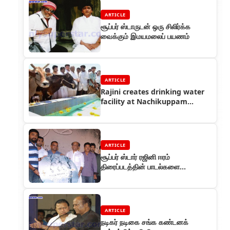
ARTICLE
சூப்பர் ஸ்டாருடன் ஒரு சிலிர்க்க
வைக்கும் இமயமலைப் பயணம்
ARTICLE
Rajini creates drinking water
facility at Nachikuppam
village
ARTICLE
சூப்பர் ஸ்டார் ரஜினி ஈரம்
திரைப்படத்தின் பாடல்களை
வெளியிட்டு வாழ்த்தினார்
ARTICLE
நடிகர் நடிகை சங்க கண்டனக்