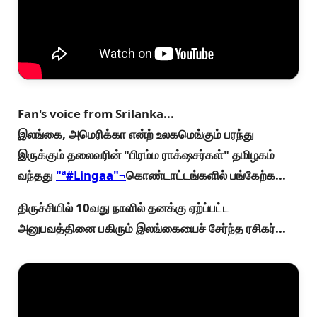
Fan's voice from Srilanka...
இலங்கை, அமெரிக்கா என்ற் உலகமெங்கும் பரந்து
இருக்கும் தலைவரின் "பிரம்ம ராக்‌ஷசர்கள்" தமிழகம்
வந்தது
"ª#‎Lingaa"¬
கொண்டாட்டங்களில் பங்கேற்க...
திருச்சியில் 10வது நாளில் தனக்கு ஏற்ப்பட்ட
அனுபவத்தினை பகிரும் இலங்கையைச் சேர்ந்த ரசிகர்...