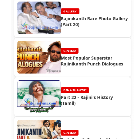
GALLERY
Rajinikanth Rare Photo Gallery
(Part 20)
CINEMA
Most Popular Superstar
Rajinikanth Punch Dialogues
DINA THANTHI
Part 22 - Rajini's History
(Tamil)
CINEMA