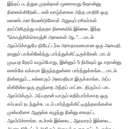
இந்தப் படத்துல முதல்நாள் மூணாவது ஷோன்னு
நினைக்கிறேன்… என் வாழ்க்கைல அந்த மாதிரி ஒரு
டீஸண்டான வேண்டுகோள் அதுவும் ரசிகர்கள்
தரப்பிலிருந்து வந்ததா நினைவில் இல்லை. இந்த
”கொஞ்சிக்கொஞ்சி அலைகள் ஆட”… பாடல்
ஆரம்பிச்சதுமே தியேட்டர்ல அசாதாரணமான ஒரு அமைதி.
நானும் பாக்ஸ்லேர்ந்து பார்த்துக்கிட்டிருக்கேன். பாடல்
முடியற நேரம் வரும்போது, இன்னும் 5 நிமிஷம் ஓடாதான்னு
எனக்கே ஏக்கமா இருந்ததுன்னா பார்த்துக்கங்க… பாடல்
நின்னதும்… எல்லாரும் அமைதியா இருக்காங்க. அப்ப
ஸ்கிரீன்ல ஒரு குழந்தை அந்தப் பாட்டை திரும்பப் பாட
ஆரம்பிக்கும். அப்பதான் யாரும் எதிர்பார்க்காத ஒரு
சம்பவம் நடந்துச்சு. படம் பார்த்துக்கிட்டிருந்தவங்கள்ல
முன்வரிசை ஆளுங்க எழுந்து நின்னு கைதட்ட
ஆரம்பிச்சாங்க. கூச்சல் இல்லை… ஆரவாரம் இல்லை…
ஆனா தியேட்டர் அதிரும் அளவுக்கு கை தட்டல். என்கூட