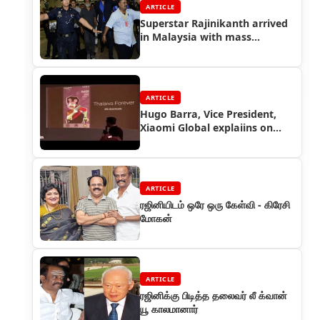
ARTICLE
Superstar Rajinikanth arrived
in Malaysia with mass
welcome
ARTICLE
Hugo Barra, Vice President,
Xiaomi Global explaiins on
Thalaiva mobile theme
ARTICLE
ரஜினியிடம் ஒரே ஒரு கேள்வி - கிரேசி
மோகன்
ARTICLE
ரஜினிக்கு பிடித்த தலைவர் லீ க்வான்
யூ காலமானார்